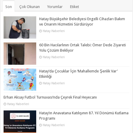
Son
Çok Okunan
Yorumlar
Etiket
Hatay Büyükşehir Belediyesi Engelli Cihazları Bakım
ve Onarım Hizmetini Sürdürüyor
Hatay Haberleri
60 Bin Hacılarlının Ortak Talebi: Ömer Dede Ziyareti
Yolu Çözüm Bekliyor
Hatay Haberleri
Hatay’da Çocuklar İçin ‘Mahallemde Şenlik Var’
Etkinliği
Hatay Haberleri
Erhan Aksay Futbol Turnuvası’nda Çeyrek Final Heyecanı
Hatay Haberleri
Hatay’ın Anavatana Katılışının 87. Yıl Dönümü Kutlama
Programı
Hatay Haberleri