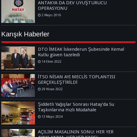
ANTAKYA DA DEV UYUŞTURUCU
OPERASYONU
2 Mayıs 2016
Karışık Haberler
DTO İMEAK İskenderun Şubesinde Kemal
Kutlu güven tazeledi
14 Ekim 2022
İTSO NİSAN AYI MECLİS TOPLANTISI
GERÇEKLEŞTİRİLDİ
29 Nisan 2022
Şiddetli Yağışlar Sonrası Hatay’da Su
Taşkınlarına Hızlı Müdahale
13 Mayıs 2024
AÇILIM MASALININ SONU: HER YER