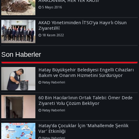
AYAKLANMA, HER YER KAOS!
5 Mayıs 2016
AKAD Yönetiminden İTSO’ya Hayırlı Olsun
Ziyareti￼
18 Kasım 2022
Son Haberler
Hatay Büyükşehir Belediyesi Engelli Cihazları
Bakım ve Onarım Hizmetini Sürdürüyor
Hatay Haberleri
60 Bin Hacılarlının Ortak Talebi: Ömer Dede
Ziyareti Yolu Çözüm Bekliyor
Hatay Haberleri
Hatay’da Çocuklar İçin ‘Mahallemde Şenlik
Var’ Etkinliği
Hatay Haberleri