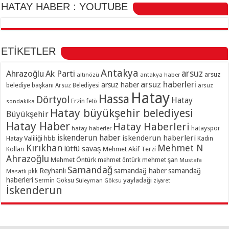
HATAY HABER : YOUTUBE
ETİKETLER
Antakya
Ahrazoğlu
Ak Parti
arsuz
arsuz
altınözü
antakya haber
arsuz haberleri
arsuz haber
belediye başkanı
Arsuz Belediyesi
arsuz
Hatay
Hassa
Dörtyol
Hatay
Erzin
sondakika
fetö
Hatay büyükşehir belediyesi
Büyükşehir
Hatay Haber
Hatay Haberleri
hatayspor
hatay haberler
iskenderun haber
iskenderun haberleri
Hatay Valiliği
hbb
Kadın
Kırıkhan
Mehmet N
lütfü savaş
Kolları
Mehmet Akif Terzi
Ahrazoğlu
Mehmet Öntürk
mehmet şan
mehmet öntürk
Mustafa
Samandağ
Reyhanlı
samandağ haber
samandağ
Masatlı
pkk
haberleri
yayladağı
Sermin Göksu
Süleyman Göksu
ziyaret
İskenderun