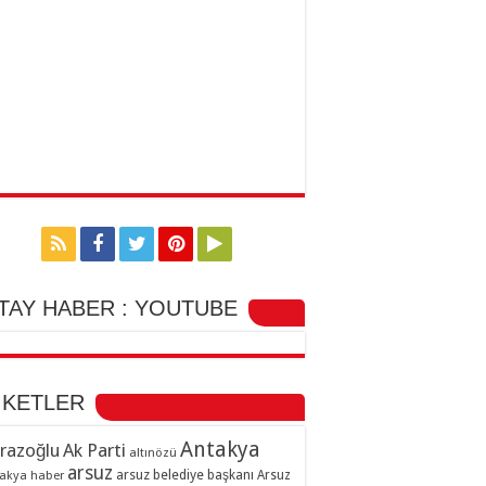
TAY HABER : YOUTUBE
İKETLER
Antakya
razoğlu
Ak Parti
altınözü
arsuz
arsuz belediye başkanı
akya haber
Arsuz