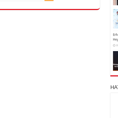
Erh
He
H
HA