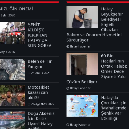
MİZLİĞİN ÖNEMİ
Hatay
Büyükşehir
 Eylül 2020
Belediyesi
Engelli
ŞEHİT
Cihazları
KILDİŞ’E
Bakım ve Onarım Hizmetini
KIRIKHAN
Sürdürüyor
HATAY’DA
SON GÖREV
Hatay Haberleri
Mayıs 2016
60 Bin
Hacılarlının
Belen de Tır
Ortak Talebi:
Yangını
Ömer Dede
25 Aralık 2021
Ziyareti Yolu
Çözüm Bekliyor
Motosiklet
Hatay Haberleri
kazası can
aldı￼
Hatay’da
Çocuklar İçin
26 Ağustos 2022
‘Mahallemde
Şenlik Var’
Doğu Akdeniz
Etkinliği
İçin Kritik
Uyarı! Hatay
Hatay Haberleri