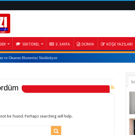
BER
SEKTÖREL
3. SAYFA
DÜNYA
KÖŞE YAZILARI
ım ve Onarım Hizmetini Sürdürüyor
S
gördüm
not be found. Perhaps searching will help.