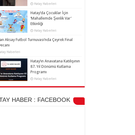
Hatay Haberleri
Hatay’da Çocuklar İçin
‘Mahallemde Şenlik Var’
Etkinliği
Hatay Haberleri
an Aksay Futbol Turnuvası’nda Çeyrek Final
yecanı
atay Haberleri
Hatay’ın Anavatana Katılışının
87. Yıl Dönümü Kutlama
Programı
Hatay Haberleri
TAY HABER : FACEBOOK