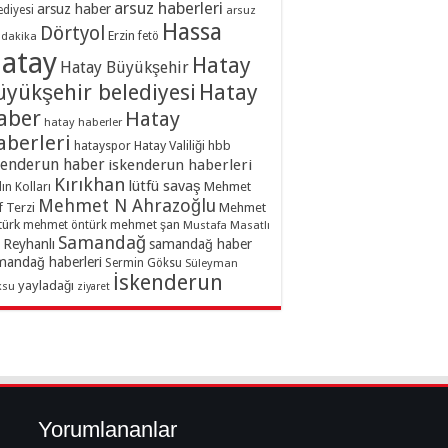
arsuz haberleri
arsuz haber
ediyesi
arsuz
Hassa
Dörtyol
Erzin
dakika
fetö
atay
Hatay
Hatay Büyükşehir
üyükşehir belediyesi
Hatay
aber
Hatay
hatay haberler
aberleri
hatayspor
Hatay Valiliği
hbb
kenderun haber
iskenderun haberleri
Kırıkhan
lütfü savaş
ın Kolları
Mehmet
Mehmet N Ahrazoğlu
f Terzi
Mehmet
türk
mehmet şan
mehmet öntürk
Mustafa Masatlı
Samandağ
Reyhanlı
samandağ haber
mandağ haberleri
Sermin Göksu
Süleyman
İskenderun
yayladağı
ksu
ziyaret
Yorumlananlar