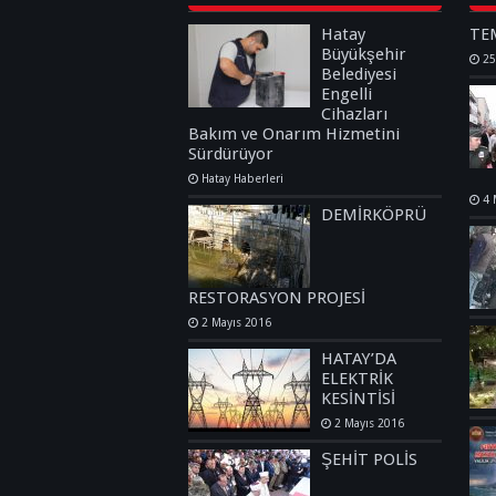
Hatay
TE
Büyükşehir
25
Belediyesi
Engelli
Cihazları
Bakım ve Onarım Hizmetini
Sürdürüyor
Hatay Haberleri
4 
DEMİRKÖPRÜ
RESTORASYON PROJESİ
2 Mayıs 2016
HATAY’DA
ELEKTRİK
KESİNTİSİ
2 Mayıs 2016
ŞEHİT POLİS