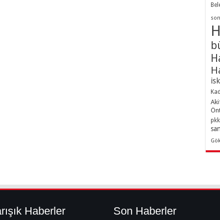
Bel
son
H
b
H
H
is
Kad
Aki
Ön
pkk
sa
Gö
rışık Haberler
Son Haberler