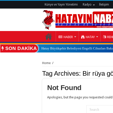
Künye ve Yayın Yönetimi
Radyo
İletişim
HABER
HATAY
REH
SON DAKİKA
Hatay Büyükşehir Belediyesi Engelli Cihazları Bak
:
Home
/
Tag Archives:
Bir rüya 
Not Found
Apologies, but the page you requested could 