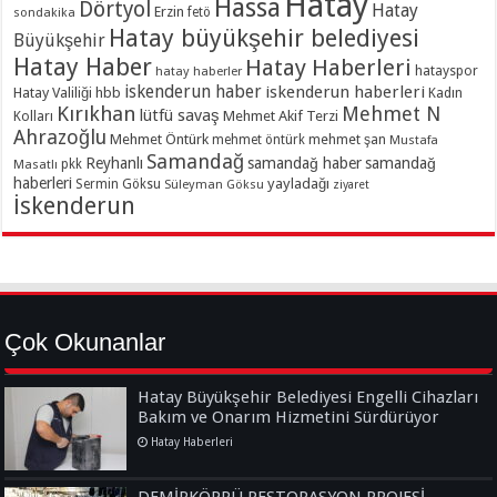
Hatay
Hassa
Dörtyol
Hatay
Erzin
sondakika
fetö
Hatay büyükşehir belediyesi
Büyükşehir
Hatay Haber
Hatay Haberleri
hatayspor
hatay haberler
iskenderun haber
iskenderun haberleri
Hatay Valiliği
hbb
Kadın
Kırıkhan
Mehmet N
lütfü savaş
Kolları
Mehmet Akif Terzi
Ahrazoğlu
Mehmet Öntürk
mehmet şan
mehmet öntürk
Mustafa
Samandağ
Reyhanlı
samandağ haber
samandağ
Masatlı
pkk
haberleri
yayladağı
Sermin Göksu
Süleyman Göksu
ziyaret
İskenderun
Çok Okunanlar
Hatay Büyükşehir Belediyesi Engelli Cihazları
Bakım ve Onarım Hizmetini Sürdürüyor
Hatay Haberleri
DEMİRKÖPRÜ RESTORASYON PROJESİ