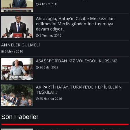
4 Kasım 2016
Ahrazoğlu, Hatay’ın Cazibe Merkezi ilan
edilmesini Meclis gündemine taşımaya
devam ediyor.
5 Temmuz 2016
ANNELER GÜLMELİ
6 Mayıs 2016
ASAŞSPOR’DAN KIZ VOLEYBOL KURSU￼
26 Eylül 2022
AK PARTİ HATAY, TÜRKİYE’DE HEP İLKLERİN
TEŞKİLATI
25 Haziran 2016
Son Haberler