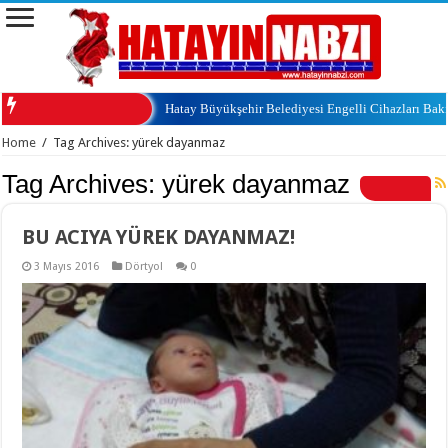
Hatay Büyükşehir Belediyesi Engelli Cihazları Ba
Home
/
Tag Archives: yürek dayanmaz
Tag Archives:
yürek dayanmaz
BU ACIYA YÜREK DAYANMAZ!
3 Mayıs 2016
Dörtyol
0