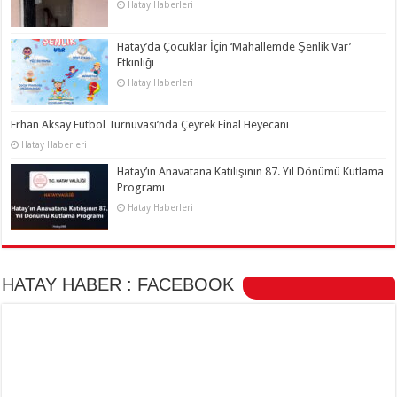
Hatay Haberleri
Hatay’da Çocuklar İçin ‘Mahallemde Şenlik Var’
Etkinliği
Hatay Haberleri
Erhan Aksay Futbol Turnuvası’nda Çeyrek Final Heyecanı
Hatay Haberleri
Hatay’ın Anavatana Katılışının 87. Yıl Dönümü Kutlama
Programı
Hatay Haberleri
HATAY HABER : FACEBOOK