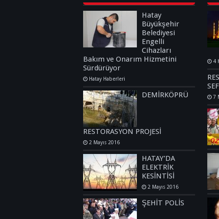
Hatay
Büyükşehir
Belediyesi
Engelli
Cihazları
Bakım ve Onarım Hizmetini
4 
Sürdürüyor
RE
Hatay Haberleri
SEF
DEMİRKÖPRÜ
7 
RESTORASYON PROJESİ
2 Mayıs 2016
HATAY’DA
ELEKTRİK
KESİNTİSİ
2 Mayıs 2016
ŞEHİT POLİS