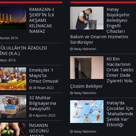
RAMAZAN-I
Hatay
ŞERİF’İN İLK
Büyükşehir
AKŞAMI
Belediyesi
KILINACAK
Engelli
NAMAZ
Cihazları
Bakım ve Onarım Hizmetini
Haziran 2016
Sürdürüyor
SÛLULLÂH’IN ÂZADLISI
Hatay Haberleri
ÎNE (R.A.)
60 Bin
Mayıs 2016
Hacılarlının
Ortak Talebi:
Emekçiler 1
Ömer Dede
Mayıs’ta
Ziyareti Yolu
Omuz Omuza!
Çözüm Bekliyor
28 Nisan 2022
Hatay Haberleri
32 Muhtar
Hatay’da
Bilgisayarına
Çocuklar İçin
Kavuştu￼
‘Mahallemde
4 Ağustos 2022
Şenlik Var’
Etkinliği
İNSANIN
GÖZÜNÜ
Hatay Haberleri