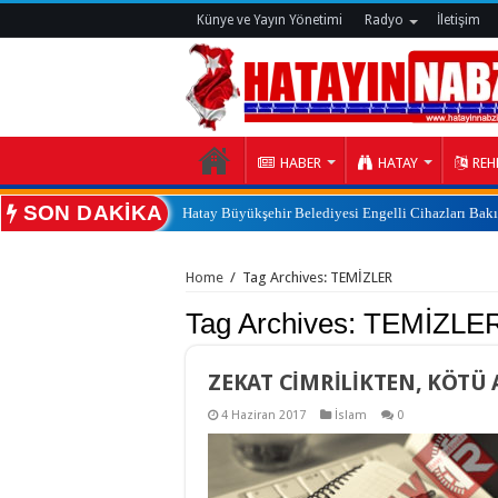
Künye ve Yayın Yönetimi
Radyo
İletişim
HABER
HATAY
REH
SON DAKİKA
Hatay Büyükşehir Belediyesi Engelli Cihazları Bak
:
Home
/
Tag Archives: TEMİZLER
Tag Archives:
TEMİZLE
ZEKAT CİMRİLİKTEN, KÖTÜ
4 Haziran 2017
İslam
0