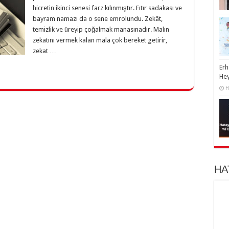
hicretin ikinci senesi farz kılınmıştır. Fıtır sadakası ve
bayram namazı da o sene emrolundu. Zekât,
temizlik ve üreyip çoğalmak manasınadır. Malın
zekatını vermek kalan mala çok bereket getirir,
zekat …
Erh
He
H
HA