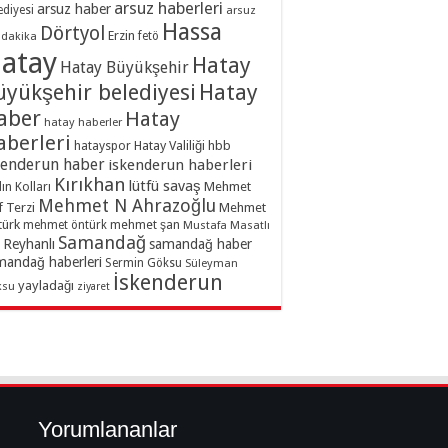
arsuz haberleri
arsuz haber
ediyesi
arsuz
Hassa
Dörtyol
Erzin
dakika
fetö
atay
Hatay
Hatay Büyükşehir
üyükşehir belediyesi
Hatay
aber
Hatay
hatay haberler
aberleri
hatayspor
Hatay Valiliği
hbb
kenderun haber
iskenderun haberleri
Kırıkhan
lütfü savaş
ın Kolları
Mehmet
Mehmet N Ahrazoğlu
f Terzi
Mehmet
türk
mehmet şan
mehmet öntürk
Mustafa Masatlı
Samandağ
Reyhanlı
samandağ haber
mandağ haberleri
Sermin Göksu
Süleyman
İskenderun
yayladağı
ksu
ziyaret
Yorumlananlar