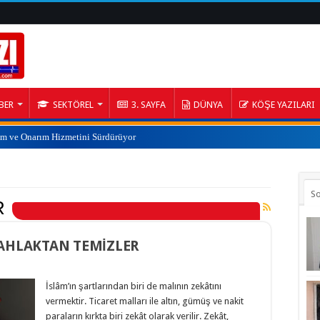
BER
SEKTÖREL
3. SAYFA
DÜNYA
KÖŞE YAZILARI
ım ve Onarım Hizmetini Sürdürüyor
S
R
 AHLAKTAN TEMİZLER
İslâm’ın şartlarından biri de malının zekâtını
vermektir. Ticaret malları ile altın, gümüş ve nakit
paraların kırkta biri zekât olarak verilir. Zekât,