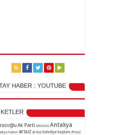
TAY HABER : YOUTUBE
İKETLER
Antakya
razoğlu
Ak Parti
altınözü
arsuz
arsuz belediye başkanı
akya haber
Arsuz