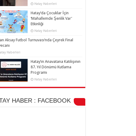
Hatay Haberleri
Hatay’da Çocuklar İçin
‘Mahallemde Şenlik Var’
Etkinliği
Hatay Haberleri
an Aksay Futbol Turnuvası’nda Çeyrek Final
yecanı
atay Haberleri
Hatay’ın Anavatana Katılışının
87. Yıl Dönümü Kutlama
Programı
Hatay Haberleri
TAY HABER : FACEBOOK