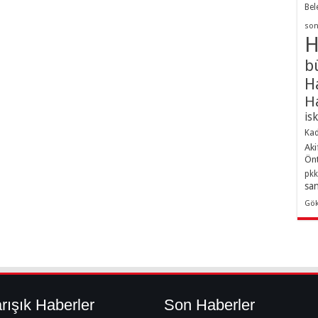
Bel
son
H
b
H
H
is
Kad
Aki
Ön
pkk
sa
Gö
rışık Haberler
Son Haberler