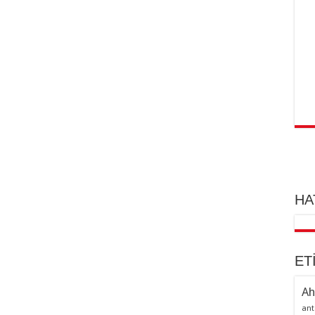
HA
ET
Ah
ant