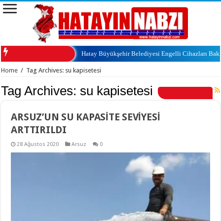
Hatay Büyükşehir Belediyesi Engelli Cihazları Ba
Home
/
Tag Archives: su kapisetesi
Tag Archives:
su kapisetesi
ARSUZ’UN SU KAPASİTE SEVİYESİ
ARTTIRILDI
28 Ağustos 2020
Arsuz
0