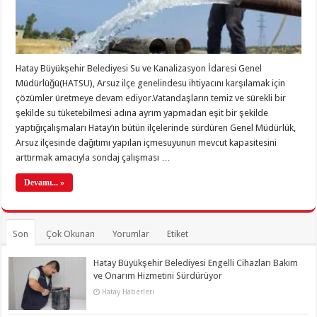
Hatay Büyükşehir Belediyesi Su ve Kanalizasyon İdaresi Genel
Müdürlüğü(HATSU), Arsuz ilçe genelindesu ihtiyacını karşılamak için
çözümler üretmeye devam ediyor.Vatandaşların temiz ve sürekli bir
şekilde su tüketebilmesi adına ayrım yapmadan eşit bir şekilde
yaptığıçalışmaları Hatay’ın bütün ilçelerinde sürdüren Genel Müdürlük,
Arsuz ilçesinde dağıtımı yapılan içmesuyunun mevcut kapasitesini
arttırmak amacıyla sondaj çalışması …
Devamı... »
Son
Çok Okunan
Yorumlar
Etiket
Hatay Büyükşehir Belediyesi Engelli Cihazları Bakım
ve Onarım Hizmetini Sürdürüyor
Hatay Haberleri