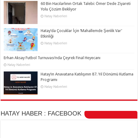
60 Bin Hacılarlının Ortak Talebi: Ömer Dede Ziyareti
Yolu Çözüm Bekliyor
Hatay Haberleri
Hatay’da Çocuklar İçin ‘Mahallemde Şenlik Var’
Etkinliği
Hatay Haberleri
Erhan Aksay Futbol Turnuvası’nda Çeyrek Final Heyecanı
Hatay Haberleri
Hatay’ın Anavatana Katılışının 87. Yıl Dönümü Kutlama
Programı
Hatay Haberleri
HATAY HABER : FACEBOOK