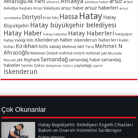
Antakya
Ahrazoğlu
Ak Parti
arsuz
arsuz
altınözü
antakya haber
arsuz haberleri
arsuz haber
belediye başkanı
Arsuz Belediyesi
arsuz
Hatay
Hassa
Dörtyol
Hatay
Erzin
sondakika
fetö
Hatay büyükşehir belediyesi
Büyükşehir
Hatay Haber
Hatay Haberleri
hatayspor
hatay haberler
iskenderun haber
iskenderun haberleri
Hatay Valiliği
hbb
Kadın
Kırıkhan
Mehmet N
lütfü savaş
Kolları
Mehmet Akif Terzi
Ahrazoğlu
Mehmet Öntürk
mehmet şan
mehmet öntürk
Mustafa
Samandağ
Reyhanlı
samandağ haber
samandağ
Masatlı
pkk
haberleri
yayladağı
Sermin Göksu
Süleyman Göksu
ziyaret
İskenderun
Çok Okunanlar
Hatay Büyükşehir Belediyesi Engelli Cihazları
Bakım ve Onarım Hizmetini Sürdürüyor
Hatay Haberleri