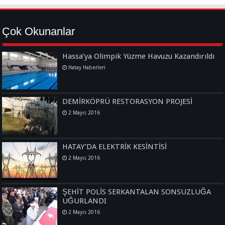
Çok Okunanlar
Hassa’ya Olimpik Yüzme Havuzu Kazandırıldı
Hatay Haberleri
DEMİRKÖPRÜ RESTORASYON PROJESİ
2 Mayıs 2016
HATAY’DA ELEKTRİK KESİNTİSİ
2 Mayıs 2016
ŞEHİT POLİS SERKANTALAN SONSUZLUĞA
UĞURLANDI
2 Mayıs 2016