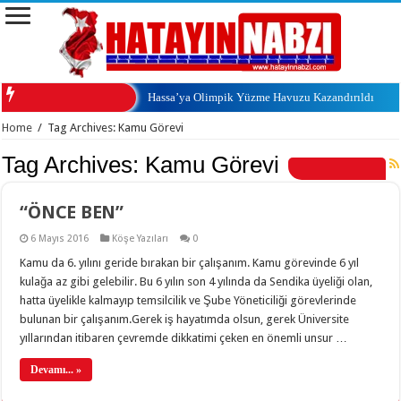
Hassa’ya Olimpik Yüzme Havuzu Kazandırıldı
Home
/
Tag Archives: Kamu Görevi
Tag Archives:
Kamu Görevi
“ÖNCE BEN”
6 Mayıs 2016
Köşe Yazıları
0
Kamu da 6. yılını geride bırakan bir çalışanım. Kamu görevinde 6 yıl
kulağa az gibi gelebilir. Bu 6 yılın son 4 yılında da Sendika üyeliği olan,
hatta üyelikle kalmayıp temsilcilik ve Şube Yöneticiliği görevlerinde
bulunan bir çalışanım.Gerek iş hayatımda olsun, gerek Üniversite
yıllarından itibaren çevremde dikkatimi çeken en önemli unsur …
Devamı... »