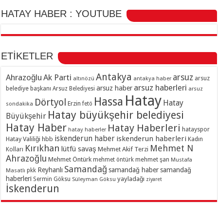
HATAY HABER : YOUTUBE
ETİKETLER
Antakya
Ahrazoğlu
Ak Parti
arsuz
arsuz
altınözü
antakya haber
arsuz haberleri
arsuz haber
belediye başkanı
Arsuz Belediyesi
arsuz
Hatay
Hassa
Dörtyol
Hatay
Erzin
sondakika
fetö
Hatay büyükşehir belediyesi
Büyükşehir
Hatay Haber
Hatay Haberleri
hatayspor
hatay haberler
iskenderun haber
iskenderun haberleri
Hatay Valiliği
hbb
Kadın
Kırıkhan
Mehmet N
lütfü savaş
Kolları
Mehmet Akif Terzi
Ahrazoğlu
Mehmet Öntürk
mehmet şan
mehmet öntürk
Mustafa
Samandağ
Reyhanlı
samandağ haber
samandağ
Masatlı
pkk
haberleri
yayladağı
Sermin Göksu
Süleyman Göksu
ziyaret
İskenderun