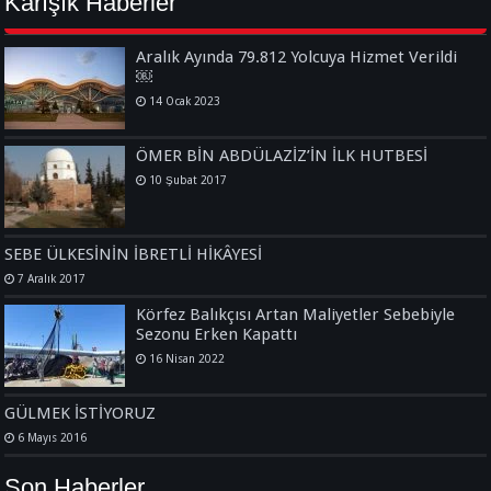
Karışık Haberler
Aralık Ayında 79.812 Yolcuya Hizmet Verildi
￼
14 Ocak 2023
ÖMER BİN ABDÜLAZİZ’İN İLK HUTBESİ
10 Şubat 2017
SEBE ÜLKESİNİN İBRETLİ HİKÂYESİ
7 Aralık 2017
Körfez Balıkçısı Artan Maliyetler Sebebiyle
Sezonu Erken Kapattı
16 Nisan 2022
GÜLMEK İSTİYORUZ
6 Mayıs 2016
Son Haberler