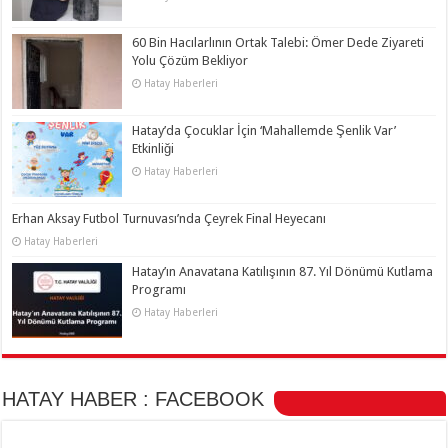
60 Bin Hacılarlının Ortak Talebi: Ömer Dede Ziyareti
Yolu Çözüm Bekliyor
Hatay Haberleri
Hatay’da Çocuklar İçin ‘Mahallemde Şenlik Var’
Etkinliği
Hatay Haberleri
Erhan Aksay Futbol Turnuvası’nda Çeyrek Final Heyecanı
Hatay Haberleri
Hatay’ın Anavatana Katılışının 87. Yıl Dönümü Kutlama
Programı
Hatay Haberleri
HATAY HABER : FACEBOOK