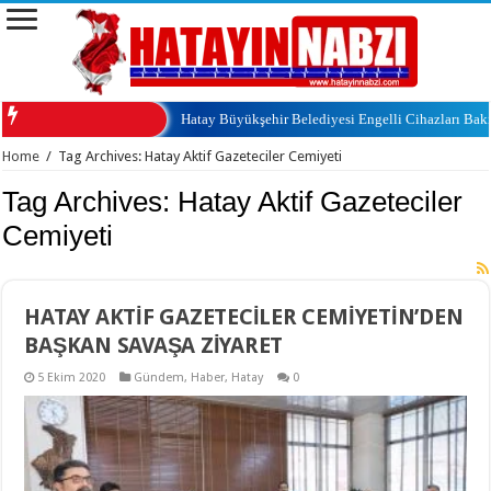
Hatay Büyükşehir Belediyesi Engelli Cihazları Ba
Home
/
Tag Archives: Hatay Aktif Gazeteciler Cemiyeti
Tag Archives:
Hatay Aktif Gazeteciler
Cemiyeti
HATAY AKTİF GAZETECİLER CEMİYETİN’DEN
BAŞKAN SAVAŞA ZİYARET
5 Ekim 2020
Gündem
,
Haber
,
Hatay
0