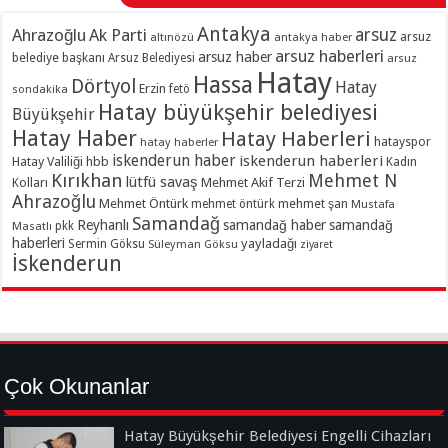
Antakya
Ahrazoğlu
Ak Parti
arsuz
arsuz
altınözü
antakya haber
arsuz haberleri
arsuz haber
belediye başkanı
Arsuz Belediyesi
arsuz
Hatay
Hassa
Dörtyol
Hatay
Erzin
sondakika
fetö
Hatay büyükşehir belediyesi
Büyükşehir
Hatay Haber
Hatay Haberleri
hatayspor
hatay haberler
iskenderun haber
iskenderun haberleri
Hatay Valiliği
hbb
Kadın
Kırıkhan
Mehmet N
lütfü savaş
Kolları
Mehmet Akif Terzi
Ahrazoğlu
Mehmet Öntürk
mehmet şan
mehmet öntürk
Mustafa
Samandağ
Reyhanlı
samandağ haber
samandağ
Masatlı
pkk
haberleri
yayladağı
Sermin Göksu
Süleyman Göksu
ziyaret
İskenderun
Çok Okunanlar
Hatay Büyükşehir Belediyesi Engelli Cihazları