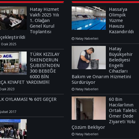
Hatay Hizmet
Hassa’ya
Vakfı 2025 Yılı
Olimpik
1. Olağan
Yüzme
Genel Kurul
Havuzu
Toplantısı
Kazandırıldı
çekleştirildi
Hatay Haberleri
 Ocak 2025
Hatay
TÜRK KIZILAY
Büyükşehir
İSKENDERUN
Belediyesi
ŞUBESİ’NDEN
Engelli
300 BEBEĞE
Cihazları
6000 BİN
Bakım ve Onarım Hizmetini
RÇA KIYAFET YARDIMI￼
Sürdürüyor
Ocak 2023
Hatay Haberleri
LK OYLAMASI % 60’I GEÇER
60 Bin
?
Hacılarlının
Ortak Talebi:
Şubat 2017
Ömer Dede
Ziyareti Yolu
Çözüm Bekliyor
Hatay Haberleri