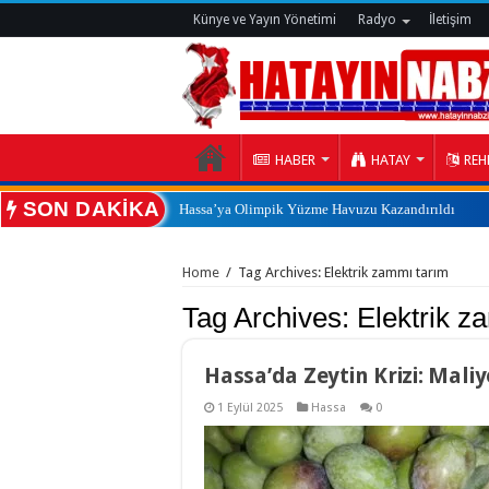
Künye ve Yayın Yönetimi
Radyo
İletişim
HABER
HATAY
REH
SON DAKİKA
Hassa’ya Olimpik Yüzme Havuzu Kazandırıldı
:
Home
/
Tag Archives: Elektrik zammı tarım
Tag Archives:
Elektrik z
Hassa’da Zeytin Krizi: Maliy
1 Eylül 2025
Hassa
0