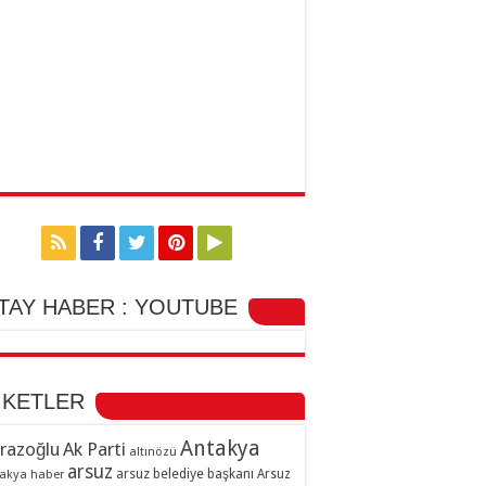
TAY HABER : YOUTUBE
İKETLER
Antakya
razoğlu
Ak Parti
altınözü
arsuz
arsuz belediye başkanı
akya haber
Arsuz