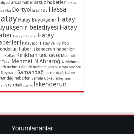
arsuz haberleri
arsuz haber
ediyesi
arsuz
Hassa
Dörtyol
Erzin
dakika
fetö
atay
Hatay
Hatay Büyükşehir
üyükşehir belediyesi
Hatay
aber
Hatay
hatay haberler
aberleri
hatayspor
Hatay Valiliği
hbb
kenderun haber
iskenderun haberleri
Kırıkhan
lütfü savaş
ın Kolları
Mehmet
Mehmet N Ahrazoğlu
f Terzi
Mehmet
türk
mehmet şan
mehmet öntürk
Mustafa Masatlı
Samandağ
Reyhanlı
samandağ haber
mandağ haberleri
Sermin Göksu
Süleyman
İskenderun
yayladağı
ksu
ziyaret
Yorumlananlar