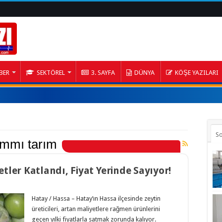
BER
SEKTÖREL
3. SAYFA
DÜNYA
KÖŞE YAZILARI
S
ammı tarım
etler Katlandı, Fiyat Yerinde Sayıyor!
Hatay / Hassa – Hatay’ın Hassa ilçesinde zeytin
üreticileri, artan maliyetlere rağmen ürünlerini
geçen yılki fiyatlarla satmak zorunda kalıyor.