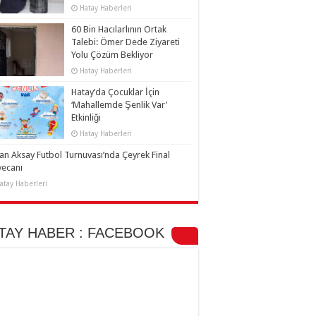
Hatay Haberleri
60 Bin Hacılarlının Ortak
Talebi: Ömer Dede Ziyareti
Yolu Çözüm Bekliyor
Hatay Haberleri
Hatay’da Çocuklar İçin
‘Mahallemde Şenlik Var’
Etkinliği
Hatay Haberleri
an Aksay Futbol Turnuvası’nda Çeyrek Final
yecanı
atay Haberleri
TAY HABER : FACEBOOK