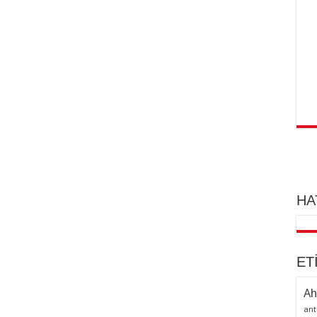
HA
ET
Ah
ant