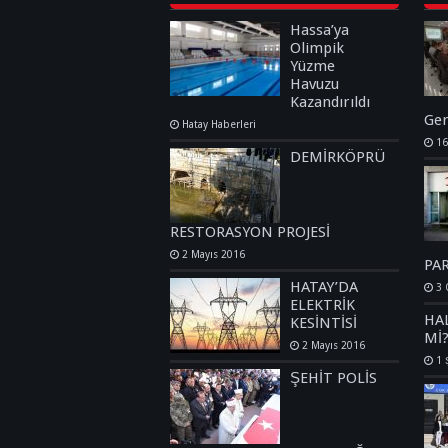
Hassa’ya
Olimpik
Yüzme
Havuzu
Kazandırıldı
Ger
Hatay Haberleri
16
DEMİRKÖPRÜ
RESTORASYON PROJESİ
2 Mayıs 2016
PA
HATAY’DA
3 
ELEKTRİK
HA
KESİNTİSİ
Mİ
2 Mayıs 2016
1 
ŞEHİT POLİS