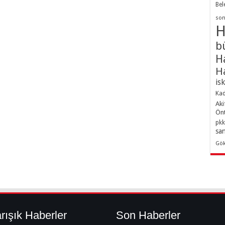
Bel
son
H
b
H
H
is
Kad
Aki
Ön
pkk
sa
Gö
rışık Haberler
Son Haberler