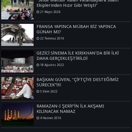
Ekiplerinden Hızır Gibi Yetişti”
21 Mayıs 2026
FRANSA YAPINCA MÜBAH BİZ YAPINCA
GÜNAH MI?
22 Temmuz 2016
GEZİCİ SİNEMA İLE KIRIKHAN’DA BİR İLKİ
DAHA GERÇEKLEŞTİRİLDİ
18 Ağustos 2022
BAŞKAN GÜVEN, “ÇİFTÇİYE DESTEĞİMİZ
SÜRECEK”￼
5 Ekim 2022
RAMAZAN-I ŞERİF’İN İLK AKŞAMI
KILINACAK NAMAZ
4 Haziran 2016