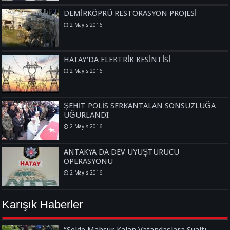
DEMİRKÖPRÜ RESTORASYON PROJESİ
2 Mayıs 2016
HATAY’DA ELEKTRİK KESİNTİSİ
2 Mayıs 2016
ŞEHİT POLİS SERKANTALAN SONSUZLUĞA
UĞURLANDI
2 Mayıs 2016
ANTAKYA DA DEV UYUŞTURUCU
OPERASYONU
2 Mayıs 2016
Karışık Haberler
“Selde Mahsur Kalan Vatandaşlara Sualtı