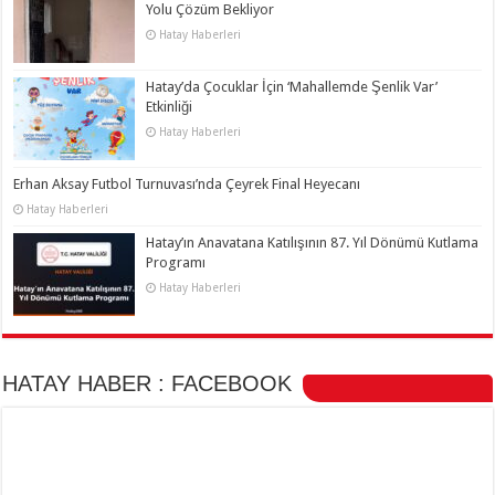
Yolu Çözüm Bekliyor
Hatay Haberleri
Hatay’da Çocuklar İçin ‘Mahallemde Şenlik Var’
Etkinliği
Hatay Haberleri
Erhan Aksay Futbol Turnuvası’nda Çeyrek Final Heyecanı
Hatay Haberleri
Hatay’ın Anavatana Katılışının 87. Yıl Dönümü Kutlama
Programı
Hatay Haberleri
HATAY HABER : FACEBOOK