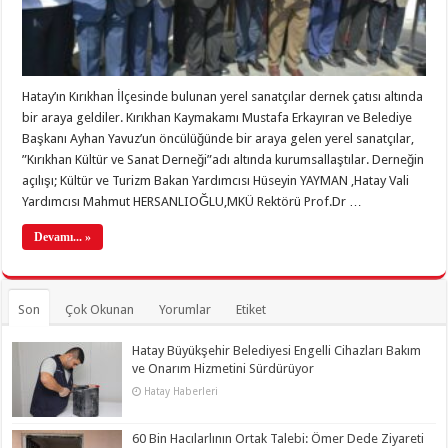
Hatay’ın Kırıkhan İlçesinde bulunan yerel sanatçılar dernek çatısı altında
bir araya geldiler. Kırıkhan Kaymakamı Mustafa Erkayıran ve Belediye
Başkanı Ayhan Yavuz’un öncülüğünde bir araya gelen yerel sanatçılar,
”Kırıkhan Kültür ve Sanat Derneği”adı altında kurumsallaştılar. Derneğin
açılışı; Kültür ve Turizm Bakan Yardımcısı Hüseyin YAYMAN ,Hatay Vali
Yardımcısı Mahmut HERSANLIOĞLU,MKÜ Rektörü Prof.Dr …
Devamı... »
Son
Çok Okunan
Yorumlar
Etiket
Hatay Büyükşehir Belediyesi Engelli Cihazları Bakım
ve Onarım Hizmetini Sürdürüyor
Hatay Haberleri
60 Bin Hacılarlının Ortak Talebi: Ömer Dede Ziyareti