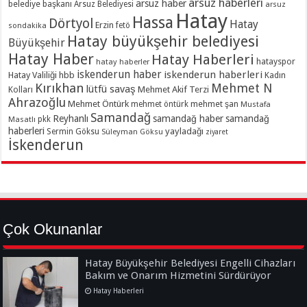
arsuz haberleri
arsuz haber
belediye başkanı
Arsuz Belediyesi
arsuz
Hatay
Hassa
Dörtyol
Hatay
Erzin
sondakika
fetö
Hatay büyükşehir belediyesi
Büyükşehir
Hatay Haber
Hatay Haberleri
hatayspor
hatay haberler
iskenderun haber
iskenderun haberleri
Hatay Valiliği
hbb
Kadın
Kırıkhan
Mehmet N
lütfü savaş
Kolları
Mehmet Akif Terzi
Ahrazoğlu
Mehmet Öntürk
mehmet şan
mehmet öntürk
Mustafa
Samandağ
Reyhanlı
samandağ haber
samandağ
Masatlı
pkk
haberleri
yayladağı
Sermin Göksu
Süleyman Göksu
ziyaret
İskenderun
Çok Okunanlar
Hatay Büyükşehir Belediyesi Engelli Cihazları
Bakım ve Onarım Hizmetini Sürdürüyor
Hatay Haberleri