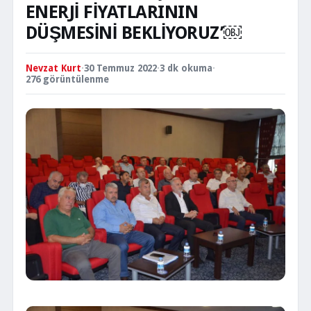
ENERJİ FİYATLARININ
DÜŞMESİNİ BEKLİYORUZ’￼
Nevzat Kurt
·
30 Temmuz 2022
·
3 dk okuma
·
276 görüntülenme