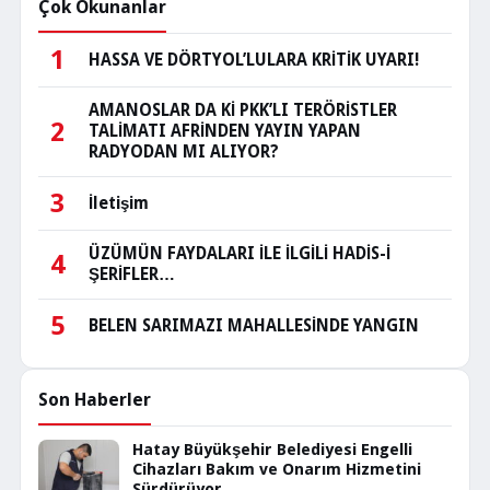
Çok Okunanlar
1
HASSA VE DÖRTYOL’LULARA KRİTİK UYARI!
AMANOSLAR DA Kİ PKK’LI TERÖRİSTLER
2
TALİMATI AFRİNDEN YAYIN YAPAN
RADYODAN MI ALIYOR?
3
İletişim
ÜZÜMÜN FAYDALARI İLE İLGİLİ HADİS-İ
4
ŞERİFLER…
5
BELEN SARIMAZI MAHALLESİNDE YANGIN
Son Haberler
Hatay Büyükşehir Belediyesi Engelli
Cihazları Bakım ve Onarım Hizmetini
Sürdürüyor