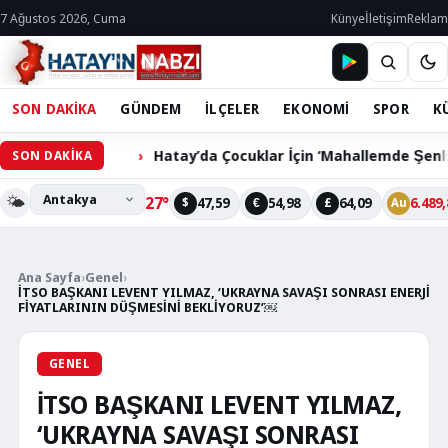
7 Ağustos 2026, Cuma
Künye
İletişim
Reklam
SON DAKİKA
GÜNDEM
İLÇELER
EKONOMİ
SPOR
K
Hatay’da Çocuklar İçin ‘Mahallemde Şenlik Var’ Etkinliğ
SON DAKİKA
🌤️
27°
47,59
54,98
64,09
6.489,
$
€
£
Au
Ana Sayfa
›
Genel
›
İTSO BAŞKANI LEVENT YILMAZ, ‘UKRAYNA SAVAŞI SONRASI ENERJİ
FİYATLARININ DÜŞMESİNİ BEKLİYORUZ’￼
GENEL
İTSO BAŞKANI LEVENT YILMAZ,
‘UKRAYNA SAVAŞI SONRASI