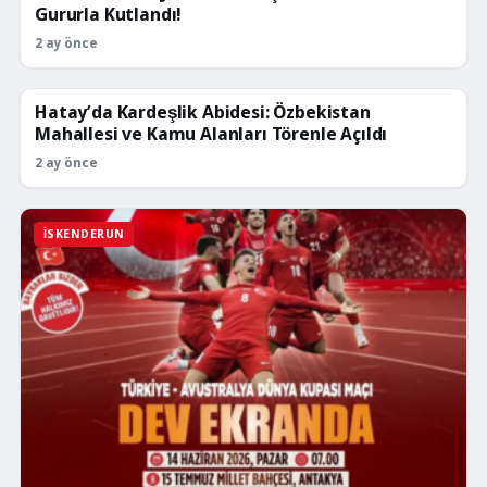
Gururla Kutlandı!
2 ay önce
Hatay’da Kardeşlik Abidesi: Özbekistan
İSKENDERUN
Mahallesi ve Kamu Alanları Törenle Açıldı
2 ay önce
İSKENDERUN