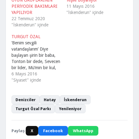
OYUN GRUPLARININ
Yeşile Boyanıyor
PERİYODİK BAKIMLARI
11 Mayıs 2016
YAPILIYOR
"İskenderun" içinde
22 Temmuz 2020
"İskenderun" içinde
TURGUT ÖZAL
‘Benim sevgili
vatandaşlarım’ Diye
başlayan şirin bir baba,
Tonton bir dede, Sevecen
bir lider, Mü’min bir kul,
Vatan sevdalısı bir devlet
6 Mayıs 2016
adamı idi Özal. Özal bu
"Siyaset" içinde
milletin sevdiği ender
siyasetçilerindendir. Özal,
bugün ki liderlerin
Denizciler
Hatay
İskenderun
ufkunu açmıştır. Dünyayı
Turgut Özal Parkı
Yenileniyor
bilen Anadolu’yu da ihmal
etmeyen biri idi. Özal
geniş bir hoşgörü
deryası…
Paylaş:
X
Facebook
WhatsApp