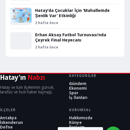
Hatay’da Çocuklar İçin ‘Mahallemde
Şenlik Var’ Etkinliği
2 hafta önce
Erhan Aksay Futbol Turnuvası’nda
Çeyrek Final Heyecanı
2 hafta önce
Hatay'ın
Nabzı
KATEGORILER
Gündem
Hatay ve tüm ilçelerinin güncel,
Ekonomi
tarafsız ve hızlı haber kaynağı.
Spor
İş İlanları
İLÇELER
KURUMSAL
Antakya
Hakkımızda
İskenderun
Künye
Defne
İletişim