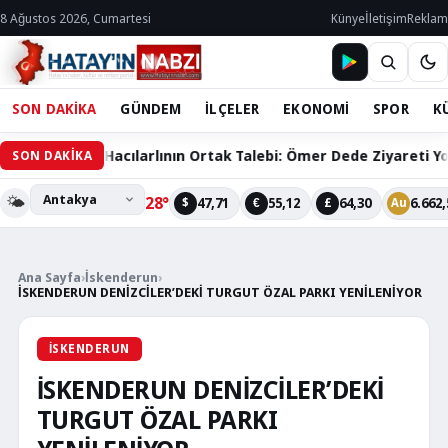
8 Ağustos 2026, Cumartesi
Künye
İletişim
Reklam
SON DAKİKA
GÜNDEM
İLÇELER
EKONOMİ
SPOR
K
60 Bin Hacılarlının Ortak Talebi: Ömer Dede Ziyareti Yolu Çözü
SON DAKİKA
🌤️
28°
47,71
55,12
64,30
6.662,
$
€
£
Au
Ana Sayfa
›
İskenderun
›
İSKENDERUN DENİZCİLER’DEKİ TURGUT ÖZAL PARKI YENİLENİYOR
İSKENDERUN
İSKENDERUN DENİZCİLER’DEKİ
TURGUT ÖZAL PARKI