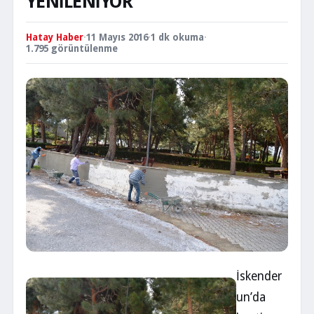
YENİLENİYOR
Hatay Haber
·
11 Mayıs 2016
·
1 dk okuma
·
1.795 görüntülenme
İskender
un’da