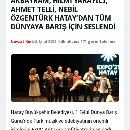
AKBAYRAM, HİLMİ YARAYICI,
AHMET TELLİ, NEBİL
ÖZGENTÜRK HATAY’DAN TÜM
DÜNYAYA BARIŞ İÇİN SESLENDİ
Nevzat Kurt
·
5 Eylül 2022
·
4 dk okuma
·
171 görüntülenme
Hatay Büyükşehir Belediyesi, 1 Eylül Dünya Barış
Günü’nde Türk müzik ve edebiyatının önemli
isimlerini EXPO Antakya amfitiyatroda ağırladı.