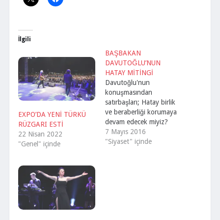
İlgili
BAŞBAKAN
DAVUTOĞLU’NUN
HATAY MİTİNGİ
Davutoğlu'nun
konuşmasından
satırbaşları; Hatay birlik
ve beraberliği korumaya
EXPO’DA YENİ TÜRKÜ
devam edecek miyiz?
RÜZGARI ESTİ
Aramıza fitne sokmaya
7 Mayıs 2016
22 Nisan 2022
çalışanlara ders verecek
"Siyaset" içinde
"Genel" içinde
miyiz? Siz barışın en
güzel timsallerisiniz. Bu
ateş çemberi içinde
demokrasisi ve birliğiyle
ayakta olan tek ülke
Türkiye'dir. Darbelere son
verdik mi? AK Parti birlik