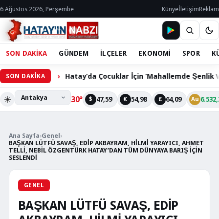
6 Ağustos 2026, Perşembe
Künye
İletişim
Reklam
SON DAKİKA
GÜNDEM
İLÇELER
EKONOMİ
SPOR
K
Hatay’da Çocuklar İçin ‘Mahallemde Şenlik Var’ Etkinliği
SON DAKİKA
☀️
30°
47,59
54,98
64,09
6.532,
$
€
£
Au
Ana Sayfa
›
Genel
›
BAŞKAN LÜTFÜ SAVAŞ, EDİP AKBAYRAM, HİLMİ YARAYICI, AHMET
TELLİ, NEBİL ÖZGENTÜRK HATAY’DAN TÜM DÜNYAYA BARIŞ İÇİN
SESLENDİ
GENEL
BAŞKAN LÜTFÜ SAVAŞ, EDİP