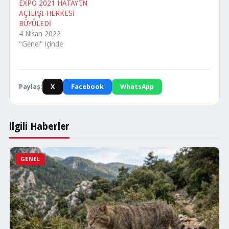
ve vahdet demektir.
EXPO 2021 HATAY’IN
Başörtülü kardeşlerimiz
AÇILIŞI HERKESİ
meclise girdi mi?…
BÜYÜLEDİ
4 Nisan 2022
"Genel" içinde
Paylaş:
X
Facebook
WhatsApp
İlgili Haberler
GENEL