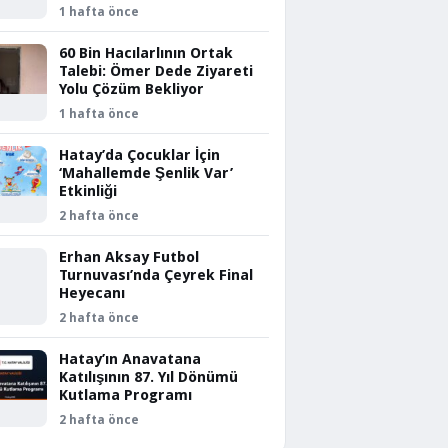
1 hafta önce
60 Bin Hacılarlının Ortak
Talebi: Ömer Dede Ziyareti
Yolu Çözüm Bekliyor
1 hafta önce
Hatay’da Çocuklar İçin
‘Mahallemde Şenlik Var’
Etkinliği
2 hafta önce
Erhan Aksay Futbol
Turnuvası’nda Çeyrek Final
Heyecanı
2 hafta önce
Hatay’ın Anavatana
Katılışının 87. Yıl Dönümü
Kutlama Programı
2 hafta önce