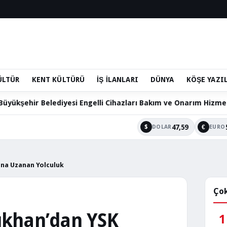
ÜLTÜR
KENT KÜLTÜRÜ
İŞ İLANLARI
DÜNYA
KÖŞE YAZI
Engelli Cihazları Bakım ve Onarım Hizmetini Sürdürüyor
47,59
$
€
DOLAR
EURO
ına Uzanan Yolculuk
Çok
ıkhan’dan YSK
1