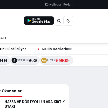
Künye
İletişim
Reklam
HEMEN
Google Play
LARI
60 Bin Hacılarlının Ortak Talebi: Ömer Dede Ziyareti Yolu Çö
54,98
64,09
6.469,33
£
Au
STERLIN
ALTIN
▼
 Okunanlar
HASSA VE DÖRTYOL’LULARA KRİTİK
UYARI!