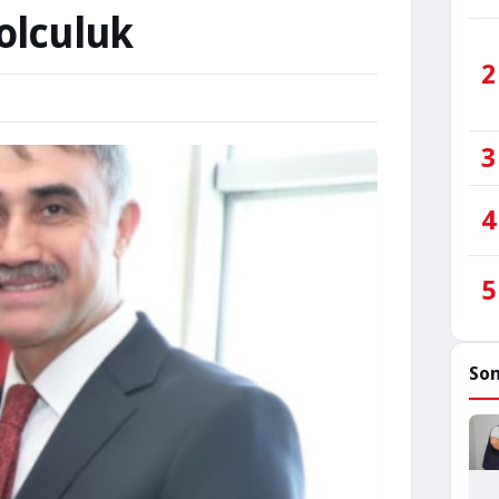
olculuk
2
3
4
5
Son