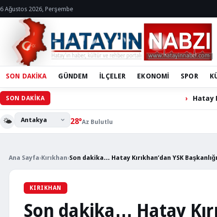
6 Ağustos 2026, Perşembe
SON DAKİKA
GÜNDEM
İLÇELER
EKONOMİ
SPOR
K
Hatay Büyükşehir Belediyesi 
SON DAKİKA
🌤️
28°
Az Bulutlu
Ana Sayfa
›
Kırıkhan
›
Son dakika… Hatay Kırıkhan’dan YSK Başkanlığ
KIRIKHAN
Son dakika… Hatay Kır