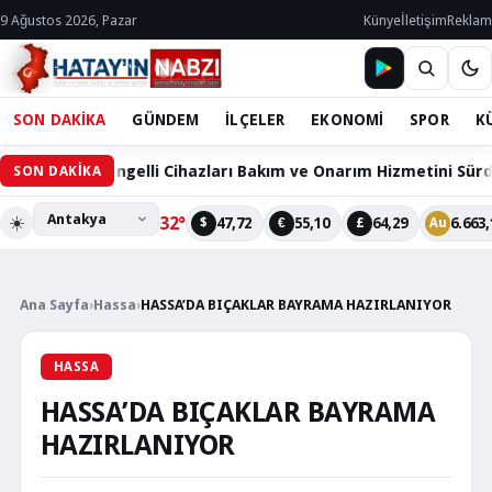
9 Ağustos 2026, Pazar
Künye
İletişim
Reklam
SON DAKİKA
GÜNDEM
İLÇELER
EKONOMİ
SPOR
K
 Engelli Cihazları Bakım ve Onarım Hizmetini Sürdürüyor
SON DAKİKA
☀️
32°
47,72
55,10
64,29
6.663,
$
€
£
Au
Ana Sayfa
›
Hassa
›
HASSA’DA BIÇAKLAR BAYRAMA HAZIRLANIYOR
HASSA
HASSA’DA BIÇAKLAR BAYRAMA
HAZIRLANIYOR