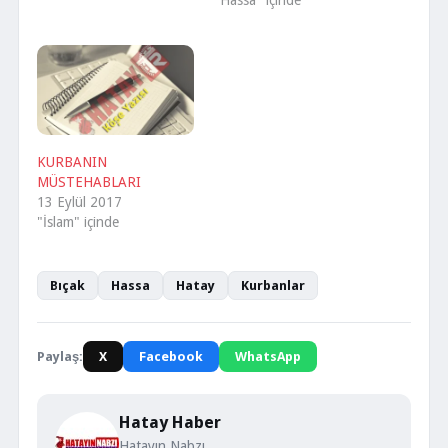
"Hassa" içinde
KURBANIN
MÜSTEHABLARI
13 Eylül 2017
"İslam" içinde
Bıçak
Hassa
Hatay
Kurbanlar
Paylaş:
X
Facebook
WhatsApp
Hatay Haber
Hatayın Nabzı