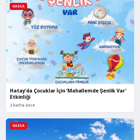
HASSA
Hatay’da Çocuklar İçin ‘Mahallemde Şenlik Var’
Etkinliği
2 hafta önce
HASSA