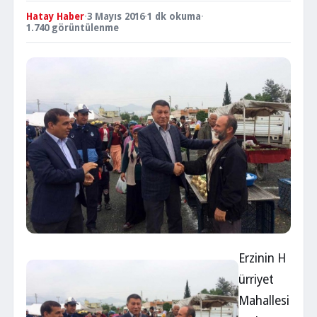
Hatay Haber
·
3 Mayıs 2016
·
1 dk okuma
·
1.740 görüntülenme
Erzinin H
ürriyet
Mahallesi