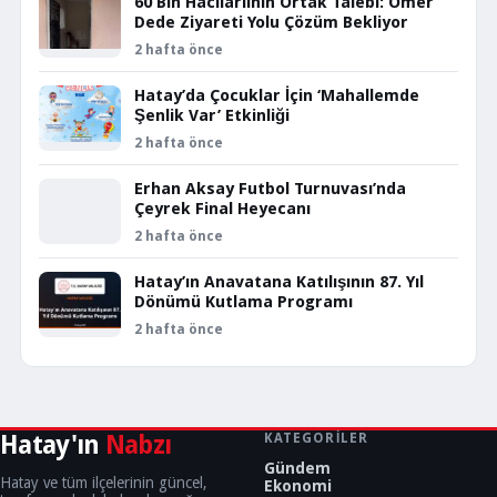
60 Bin Hacılarlının Ortak Talebi: Ömer
Dede Ziyareti Yolu Çözüm Bekliyor
2 hafta önce
Hatay’da Çocuklar İçin ‘Mahallemde
Şenlik Var’ Etkinliği
2 hafta önce
Erhan Aksay Futbol Turnuvası’nda
Çeyrek Final Heyecanı
2 hafta önce
Hatay’ın Anavatana Katılışının 87. Yıl
Dönümü Kutlama Programı
2 hafta önce
Hatay'ın
Nabzı
KATEGORILER
Gündem
Hatay ve tüm ilçelerinin güncel,
Ekonomi