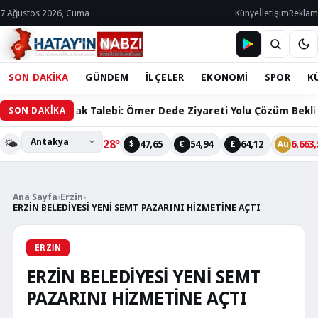
7 Ağustos 2026, Cuma
Künye
İletişim
Reklam
SON DAKİKA
GÜNDEM
İLÇELER
EKONOMİ
SPOR
K
ının Ortak Talebi: Ömer Dede Ziyareti Yolu Çözüm Bekliyor
SON DAKİKA
🌤️
28°
47,65
54,94
64,12
6.663,
$
€
£
Au
Ana Sayfa
›
Erzin
›
ERZİN BELEDİYESİ YENİ SEMT PAZARINI HİZMETİNE AÇTI
ERZIN
ERZİN BELEDİYESİ YENİ SEMT
PAZARINI HİZMETİNE AÇTI