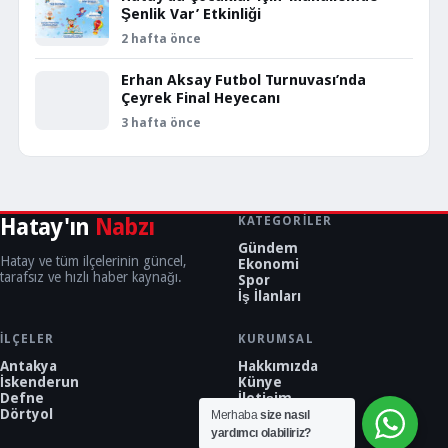
Şenlik Var’ Etkinliği
2 hafta önce
Erhan Aksay Futbol Turnuvası’nda
Çeyrek Final Heyecanı
3 hafta önce
Hatay'ın
Nabzı
KATEGORILER
Gündem
Hatay ve tüm ilçelerinin güncel,
Ekonomi
tarafsız ve hızlı haber kaynağı.
Spor
İş İlanları
İLÇELER
KURUMSAL
Antakya
Hakkımızda
İskenderun
Künye
Defne
İletişim
Dörtyol
Merhaba
size nasıl
yardımcı olabiliriz?