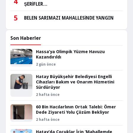
4
ŞERİFLER…
5
BELEN SARIMAZI MAHALLESİNDE YANGIN
Son Haberler
Hassa’ya Olimpik Yüzme Havuzu
Kazandırıldı
2 gün önce
Hatay Büyükşehir Belediyesi Engelli
Cihazları Bakım ve Onarım Hizmetini
Sürdürüyor
2 hafta önce
60 Bin Hacılarlının Ortak Talebi: Ömer
Dede Ziyareti Yolu Çözüm Bekliyor
2 hafta önce
Hatay’da Çocuklar İçin ‘Mahallemde