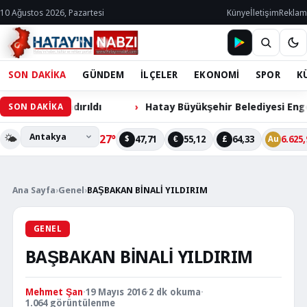
10 Ağustos 2026, Pazartesi
Künye
İletişim
Reklam
SON DAKİKA
GÜNDEM
İLÇELER
EKONOMİ
SPOR
K
zandırıldı
Hatay Büyükşehir Belediyesi Engelli Cihazl
SON DAKİKA
🌤️
27°
47,71
55,12
64,33
6.625,
$
€
£
Au
Ana Sayfa
›
Genel
›
BAŞBAKAN BİNALİ YILDIRIM
GENEL
BAŞBAKAN BİNALİ YILDIRIM
Mehmet Şan
·
19 Mayıs 2016
·
2 dk okuma
·
1.064 görüntülenme