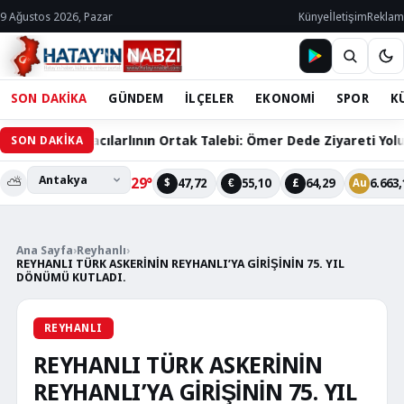
9 Ağustos 2026, Pazar
Künye
İletişim
Reklam
SON DAKİKA
GÜNDEM
İLÇELER
EKONOMİ
SPOR
K
in Hacılarlının Ortak Talebi: Ömer Dede Ziyareti Yolu Çözüm Be
SON DAKİKA
⛅
29°
47,72
55,10
64,29
6.663,
$
€
£
Au
Ana Sayfa
›
Reyhanlı
›
REYHANLI TÜRK ASKERİNİN REYHANLI’YA GİRİŞİNİN 75. YIL
DÖNÜMÜ KUTLADI.
REYHANLI
REYHANLI TÜRK ASKERİNİN
REYHANLI’YA GİRİŞİNİN 75. YIL