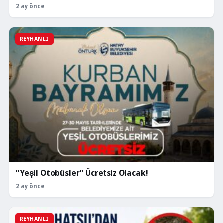
2 ay önce
REYHANLI
“Yeşil Otobüsler” Ücretsiz Olacak!
2 ay önce
REYHANLI