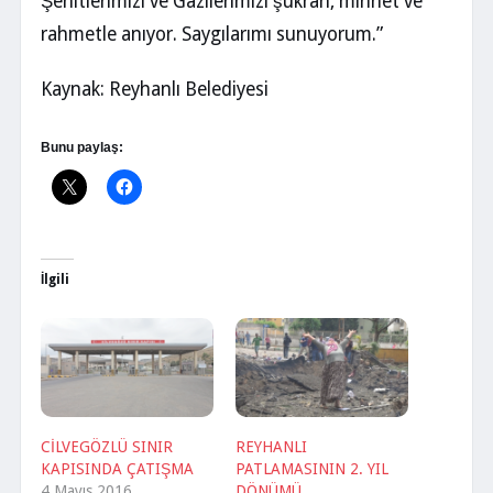
Şehitlerimizi ve Gazilerimizi şükran, minnet ve
rahmetle anıyor. Saygılarımı sunuyorum.”
Kaynak: Reyhanlı Belediyesi
Bunu paylaş:
İlgili
CİLVEGÖZLÜ SINIR
REYHANLI
KAPISINDA ÇATIŞMA
PATLAMASININ 2. YIL
4 Mayıs 2016
DÖNÜMÜ