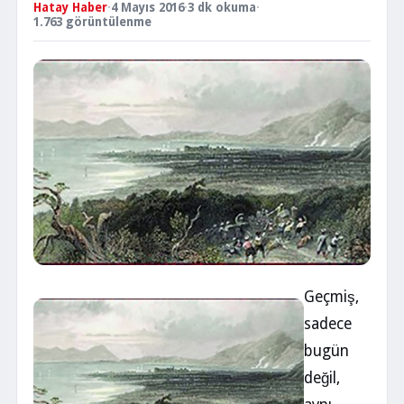
Hatay Haber
·
4 Mayıs 2016
·
3 dk okuma
·
1.763 görüntülenme
Geçmiş,
sadece
bugün
değil,