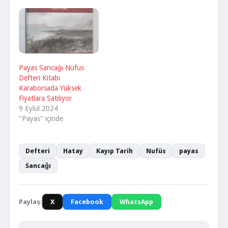
Payas Sancağı Nüfus
Defteri Kitabı
Karaborsada Yüksek
Fiyatlara Satılıyor
9 Eylül 2024
"Payas" içinde
Defteri
Hatay
Kayıp Tarih
Nufüs
payas
Sancağı
Paylaş:
X
Facebook
WhatsApp