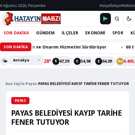
6 Ağustos 2026, Perşembe
Künye
İletişim
Reklam
SON DAKİKA
GÜNDEM
İLÇELER
EKONOMİ
SPOR
K
Bakım ve Onarım Hizmetini Sürdürüyor
60 Bin Hacılarlı
SON DAKİKA
🌤️
28°
47,59
54,98
64,09
6.469,
$
€
£
Au
Ana Sayfa
›
Payas
›
PAYAS BELEDİYESİ KAYIP TARİHE FENER TUTUYOR
PAYAS
PAYAS BELEDİYESİ KAYIP TARİHE
FENER TUTUYOR