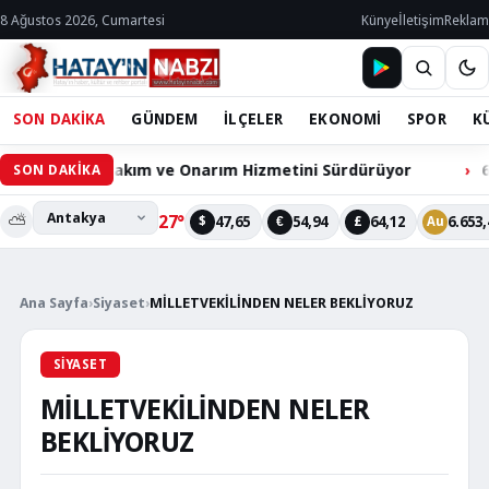
8 Ağustos 2026, Cumartesi
Künye
İletişim
Reklam
SON DAKİKA
GÜNDEM
İLÇELER
EKONOMİ
SPOR
K
zları Bakım ve Onarım Hizmetini Sürdürüyor
60 Bin Hacı
SON DAKİKA
⛅
27°
47,65
54,94
64,12
6.653,
$
€
£
Au
Ana Sayfa
›
Siyaset
›
MİLLETVEKİLİNDEN NELER BEKLİYORUZ
SIYASET
MİLLETVEKİLİNDEN NELER
BEKLİYORUZ