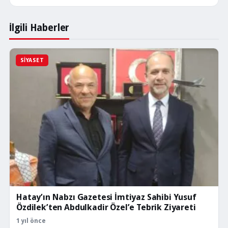
İlgili Haberler
SIYASET
Hatay’ın Nabzı Gazetesi İmtiyaz Sahibi Yusuf
Özdilek’ten Abdulkadir Özel’e Tebrik Ziyareti
1 yıl önce