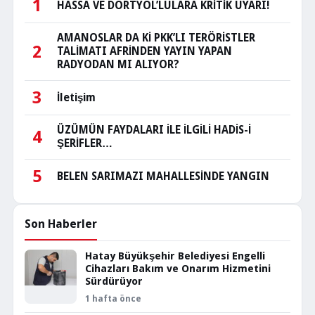
1
HASSA VE DÖRTYOL’LULARA KRİTİK UYARI!
AMANOSLAR DA Kİ PKK’LI TERÖRİSTLER
2
TALİMATI AFRİNDEN YAYIN YAPAN
RADYODAN MI ALIYOR?
3
İletişim
ÜZÜMÜN FAYDALARI İLE İLGİLİ HADİS-İ
4
ŞERİFLER…
5
BELEN SARIMAZI MAHALLESİNDE YANGIN
Son Haberler
Hatay Büyükşehir Belediyesi Engelli
Cihazları Bakım ve Onarım Hizmetini
Sürdürüyor
1 hafta önce