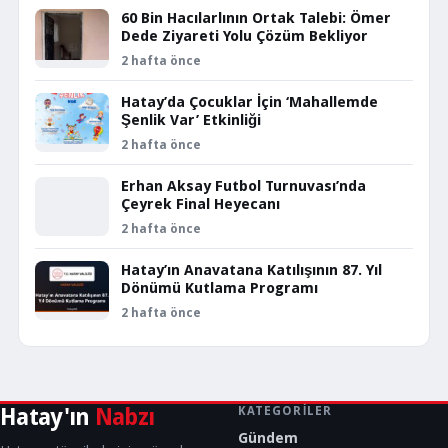
60 Bin Hacılarlının Ortak Talebi: Ömer
Dede Ziyareti Yolu Çözüm Bekliyor
2 hafta önce
Hatay’da Çocuklar İçin ‘Mahallemde
Şenlik Var’ Etkinliği
2 hafta önce
Erhan Aksay Futbol Turnuvası’nda
Çeyrek Final Heyecanı
2 hafta önce
Hatay’ın Anavatana Katılışının 87. Yıl
Dönümü Kutlama Programı
2 hafta önce
Hatay'ın
Nabzı
KATEGORILER
Gündem