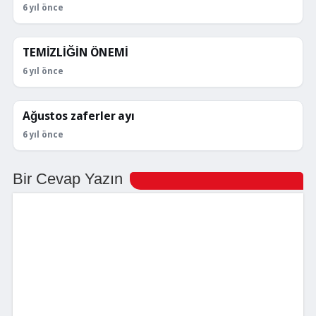
6 yıl önce
TEMİZLİĞİN ÖNEMİ
KÖŞE YAZILARI
6 yıl önce
Ağustos zaferler ayı
KÖŞE YAZILARI
6 yıl önce
Bir Cevap Yazın