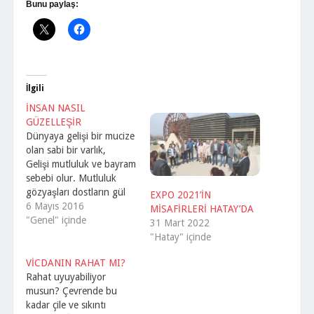
Bunu paylaş:
İlgili
İNSAN NASIL
GÜZELLEŞİR
Dünyaya gelişi bir mucize
olan sabi bir varlık,
Gelişi mutluluk ve bayram
sebebi olur. Mutluluk
gözyaşları dostların gül
EXPO 2021’İN
kokusu olur. İnsan denen
6 Mayıs 2016
MİSAFİRLERİ HATAY’DA
bu melek, ailelerin neşe
"Genel" içinde
31 Mart 2022
kaynağıdır. Tertemiz
"Hatay" içinde
gönderilen bu beyaz
melek takviminin hızlı
VİCDANIN RAHAT MI?
dönmesiyle büyür, gelişir,
Rahat uyuyabiliyor
irileşir ve koca bir adam
musun? Çevrende bu
olur. Fiziksel gelişimini
kadar çile ve sıkıntı