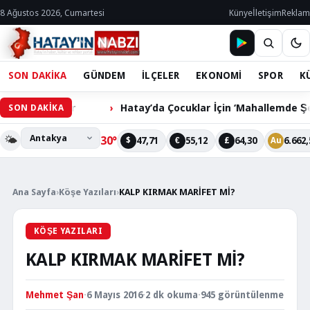
8 Ağustos 2026, Cumartesi
Künye
İletişim
Reklam
SON DAKİKA
GÜNDEM
İLÇELER
EKONOMİ
SPOR
K
m Bekliyor
Hatay’da Çocuklar İçin ‘Mahallemde Şenlik Va
SON DAKİKA
🌤️
30°
47,71
55,12
64,30
6.662,
$
€
£
Au
Ana Sayfa
›
Köşe Yazıları
›
KALP KIRMAK MARİFET Mİ?
KÖŞE YAZILARI
KALP KIRMAK MARİFET Mİ?
Mehmet Şan
·
6 Mayıs 2016
·
2 dk okuma
·
945 görüntülenme