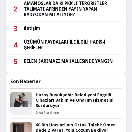
AMANOSLAR DA Kİ PKK’LI TERÖRİSTLER
2
TALİMATI AFRİNDEN YAYIN YAPAN
RADYODAN MI ALIYOR?
3
İletişim
ÜZÜMÜN FAYDALARI İLE İLGİLİ HADİS-İ
4
ŞERİFLER…
5
BELEN SARIMAZI MAHALLESİNDE YANGIN
Son Haberler
Hatay Büyükşehir Belediyesi Engelli
Cihazları Bakım ve Onarım Hizmetini
Sürdürüyor
2 hafta önce
60 Bin Hacılarlının Ortak Talebi: Ömer
Dede Ziyareti Yolu Çözüm Bekliyor