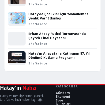
2 hafta önce
Hatay’da Çocuklar İçin ‘Mahallemde
Şenlik Var’ Etkinliği
2 hafta önce
Erhan Aksay Futbol Turnuvası’nda
Çeyrek Final Heyecanı
2 hafta önce
Hatay’ın Anavatana Katılışının 87. Yıl
Dönümü Kutlama Programı
3 hafta önce
Hatay'ın
Nabzı
KATEGORILER
Gündem
Hatay ve tüm ilçelerinin güncel,
Ekonomi
tarafsız ve hızlı haber kaynağı.
Spor
İş İlanları