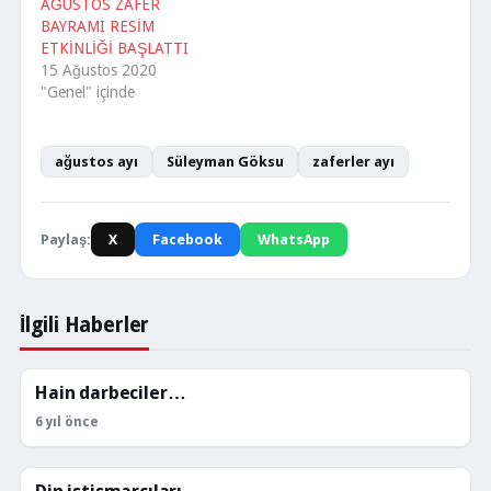
AĞUSTOS ZAFER
BAYRAMI RESİM
ETKİNLİĞİ BAŞLATTI
15 Ağustos 2020
"Genel" içinde
ağustos ayı
Süleyman Göksu
zaferler ayı
Paylaş:
X
Facebook
WhatsApp
İlgili Haberler
Hain darbeciler…
KÖŞE YAZILARI
6 yıl önce