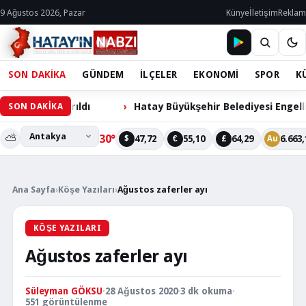
9 Ağustos 2026, Pazar
Künye
İletişim
Reklam
SON DAKİKA
GÜNDEM
İLÇELER
EKONOMİ
SPOR
K
 Kazandırıldı
Hatay Büyükşehir Belediyesi Engelli Cih
SON DAKİKA
⛅
30°
47,72
55,10
64,29
6.663,
$
€
£
Au
Ana Sayfa
›
Köşe Yazıları
›
Ağustos zaferler ayı
KÖŞE YAZILARI
Ağustos zaferler ayı
Süleyman GÖKSU
·
28 Ağustos 2020
·
3 dk okuma
·
551 görüntülenme