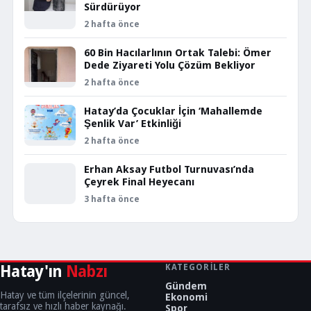
Sürdürüyor
2 hafta önce
60 Bin Hacılarlının Ortak Talebi: Ömer
Dede Ziyareti Yolu Çözüm Bekliyor
2 hafta önce
Hatay’da Çocuklar İçin ‘Mahallemde
Şenlik Var’ Etkinliği
2 hafta önce
Erhan Aksay Futbol Turnuvası’nda
Çeyrek Final Heyecanı
3 hafta önce
Hatay'ın
Nabzı
KATEGORILER
Gündem
Hatay ve tüm ilçelerinin güncel,
Ekonomi
tarafsız ve hızlı haber kaynağı.
Spor