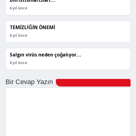
Din istismarcıları…
KÖŞE YAZILARI
6 yıl önce
TEMİZLİĞİN ÖNEMİ
KÖŞE YAZILARI
6 yıl önce
Salgın virüs neden çoğalıyor…
KÖŞE YAZILARI
6 yıl önce
Bir Cevap Yazın