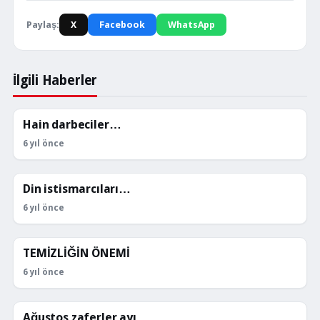
Paylaş:
X
Facebook
WhatsApp
İlgili Haberler
Hain darbeciler…
KÖŞE YAZILARI
6 yıl önce
Din istismarcıları…
KÖŞE YAZILARI
6 yıl önce
TEMİZLİĞİN ÖNEMİ
KÖŞE YAZILARI
6 yıl önce
Ağustos zaferler ayı
KÖŞE YAZILARI