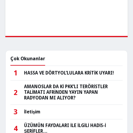
Çok Okunanlar
1
HASSA VE DÖRTYOL’LULARA KRİTİK UYARI!
AMANOSLAR DA Kİ PKK’LI TERÖRİSTLER
2
TALİMATI AFRİNDEN YAYIN YAPAN
RADYODAN MI ALIYOR?
3
İletişim
ÜZÜMÜN FAYDALARI İLE İLGİLİ HADİS-İ
4
ŞERİFLER…