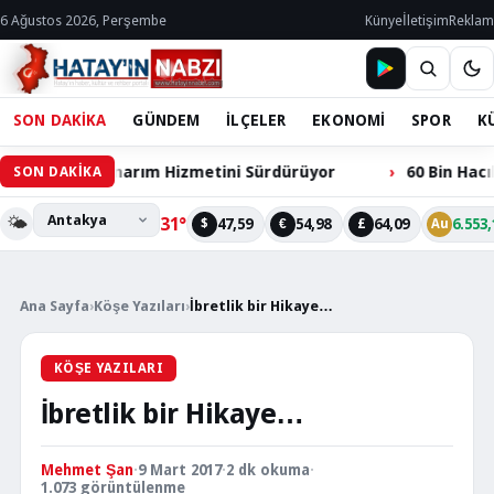
6 Ağustos 2026, Perşembe
Künye
İletişim
Reklam
SON DAKİKA
GÜNDEM
İLÇELER
EKONOMİ
SPOR
K
akım ve Onarım Hizmetini Sürdürüyor
60 Bin Hacılarlın
SON DAKİKA
🌤️
31°
47,59
54,98
64,09
6.553,
$
€
£
Au
Ana Sayfa
›
Köşe Yazıları
›
İbretlik bir Hikaye…
KÖŞE YAZILARI
İbretlik bir Hikaye…
Mehmet Şan
·
9 Mart 2017
·
2 dk okuma
·
1.073 görüntülenme