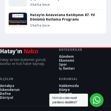
2 hafta önce
Hatay’ın Anavatana Katılışının 87. Yıl
Dönümü Kutlama Programı
2 hafta önce
Hatay'ın
Nabzı
KATEGORILER
Gündem
Hatay ve tüm ilçelerinin güncel,
Ekonomi
tarafsız ve hızlı haber kaynağı.
Spor
İş İlanları
İLÇELER
KURUMSAL
Antakya
Hakkımızda
İskenderun
Künye
Defne
İletişim
Dörtyol
Merhaba
size nasıl
yardımcı olabiliriz?