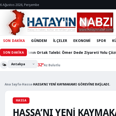
6 Ağustos 2026, Perşembe
SON DAKİKA
GÜNDEM
İLÇELER
EKONOMİ
SPOR
K
Ortak Talebi: Ömer Dede Ziyareti Yolu Çözüm Bekliyor
Ha
SON DAKİKA
🌤️
32°
Az Bulutlu
Ana Sayfa
›
Hassa
›
HASSA’NI YENİ KAYMAKAMI GÖREVİNE BAŞLADI.
HASSA
HASSA’NI YENİ KAYMA