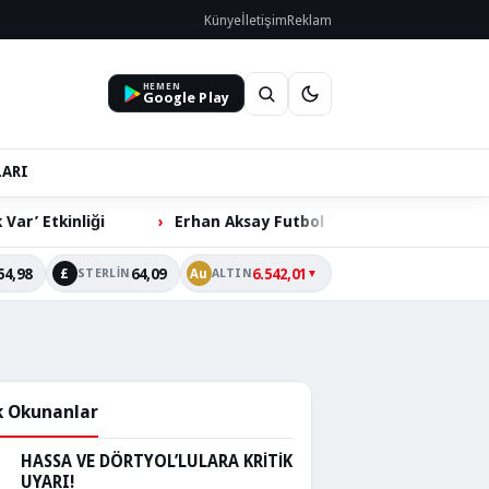
Künye
İletişim
Reklam
HEMEN
Google Play
LARI
Erhan Aksay Futbol Turnuvası’nda Çeyrek Final Heyecanı
54,98
64,09
6.542,01
£
Au
STERLIN
ALTIN
▼
 Okunanlar
HASSA VE DÖRTYOL’LULARA KRİTİK
UYARI!