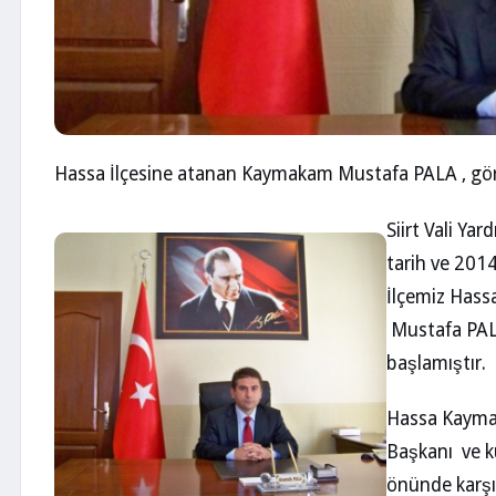
Hassa İlçesine atanan Kaymakam Mustafa PALA , gör
Siirt Vali Yar
tarih ve 201
İlçemiz Hass
Mustafa PALA
başlamıştır.
Hassa Kayma
Başkanı ve k
önünde karşı