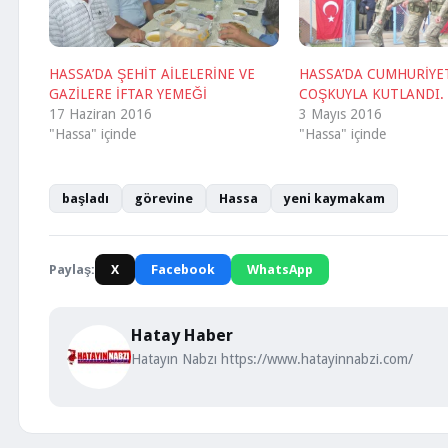
HASSA’DA ŞEHİT AİLELERİNE VE
HASSA’DA CUMHURİYE
GAZİLERE İFTAR YEMEĞİ
COŞKUYLA KUTLANDI.
17 Haziran 2016
3 Mayıs 2016
"Hassa" içinde
"Hassa" içinde
başladı
görevine
Hassa
yeni kaymakam
Paylaş:
X
Facebook
WhatsApp
Hatay Haber
Hatayın Nabzı https://www.hatayinnabzi.com/