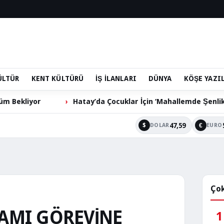
ÜLTÜR
KENT KÜLTÜRÜ
İŞ İLANLARI
DÜNYA
KÖŞE YAZI
tay’da Çocuklar İçin ‘Mahallemde Şenlik Var’ Etkinliği
47,59
$
€
DOLAR
EURO
Çok
KAMI GÖREVİNE
1