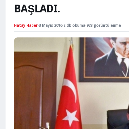
BAŞLADI.
Hatay Haber
·
3 Mayıs 2016
·
2 dk okuma
·
973 görüntülenme