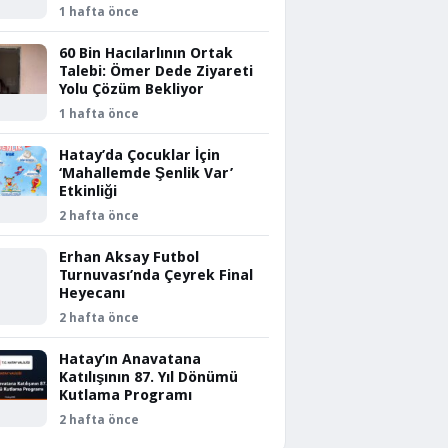
1 hafta önce
60 Bin Hacılarlının Ortak
Talebi: Ömer Dede Ziyareti
Yolu Çözüm Bekliyor
1 hafta önce
Hatay’da Çocuklar İçin
‘Mahallemde Şenlik Var’
Etkinliği
2 hafta önce
Erhan Aksay Futbol
Turnuvası’nda Çeyrek Final
Heyecanı
2 hafta önce
Hatay’ın Anavatana
Katılışının 87. Yıl Dönümü
Kutlama Programı
2 hafta önce