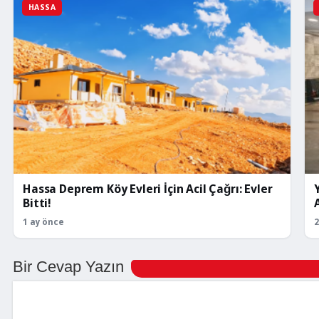
HASSA
Hassa Deprem Köy Evleri İçin Acil Çağrı: Evler
Bitti!
1 ay önce
2
Bir Cevap Yazın