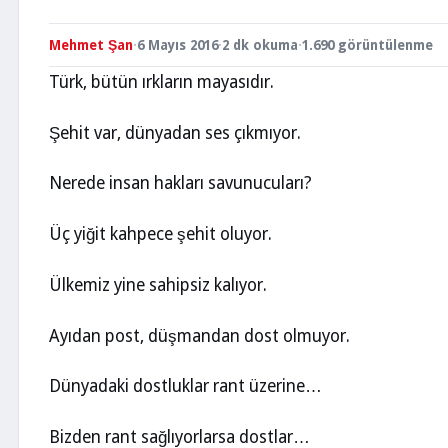
Mehmet Şan
·
6 Mayıs 2016
·
2 dk okuma
·
1.690 görüntülenme
Türk, bütün ırkların mayasıdır.
Şehit var, dünyadan ses çıkmıyor.
Nerede insan hakları savunucuları?
Üç yiğit kahpece şehit oluyor.
Ülkemiz yine sahipsiz kalıyor.
Ayıdan post, düşmandan dost olmuyor.
Dünyadaki dostluklar rant üzerine…
Bizden rant sağlıyorlarsa dostlar…