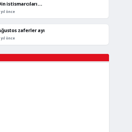
Din istismarcıları…
KÖŞE YAZILARI
 yıl önce
Ağustos zaferler ayı
KÖŞE YAZILARI
 yıl önce