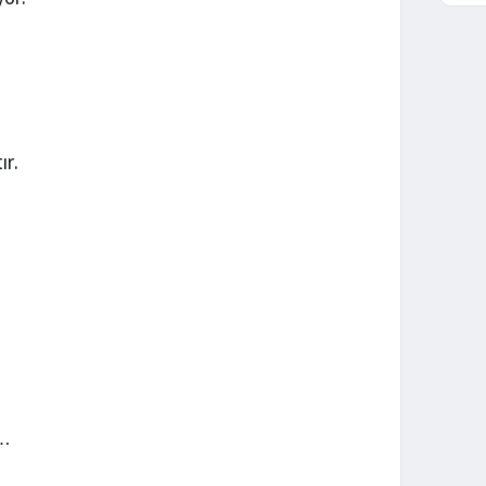
ır.
i…