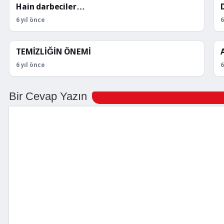
Hain darbeciler…
KÖŞE YAZILARI
6 yıl önce
6
TEMİZLİĞİN ÖNEMİ
KÖŞE YAZILARI
6 yıl önce
6
Bir Cevap Yazın