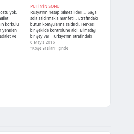
PUTİN’İN SONU
ostu yok.
Rusya’nın hesap bilmez lideri… Sağa
illet
sola saldırmakla marifetli.. Etrafındaki
nin korkulu
bütün komşularına saldırdı. Herkesi
n yeniden
bir şekilde kontrolüne aldı. Bilmediği
adalet ve
bir şey var. Türkiye’nin etrafındaki
 ruh Yeniden
Ukrayna değil Kırım ve diğerler hiç
6 Mayıs 2016
ün mahfiller
değil Tarih bilgisi çok zayıf herhalde
"Köşe Yazıları" içinde
ü olduğu
Dünya bir Türk’ten büyük değil… Sen
anet edilmez
gel yanı başımızda Suriye çamuruna
ralar
Türkmen kardeşlerimizi İŞİD…
izlerde