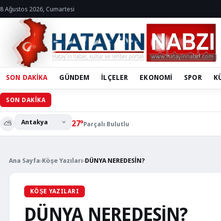
8 Ağustos 2026, Cumartesi
SON DAKİKA
GÜNDEM
İLÇELER
EKONOMİ
SPOR
K
Hatay B
SON DAKİKA
⛅
27°
Parçalı Bulutlu
Ana Sayfa
›
Köşe Yazıları
›
DÜNYA NEREDESİN?
KÖŞE YAZILARI
DÜNYA NEREDESİN?