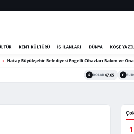
ÜLTÜR
KENT KÜLTÜRÜ
İŞ İLANLARI
DÜNYA
KÖŞE YAZI
üyükşehir Belediyesi Engelli Cihazları Bakım ve Onarım Hizme
47,65
$
€
DOLAR
EUR
Çok
1