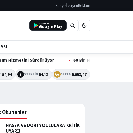
Künye
İletişim
Reklam
HEMEN
Google Play
LARI
tini Sürdürüyor
60 Bin Hacılarlının Ortak Talebi: Ömer
54,94
64,12
6.653,47
£
Au
O
STERLIN
ALTIN
 Okunanlar
HASSA VE DÖRTYOL’LULARA KRİTİK
UYARI!