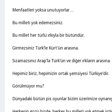
Menfaatleri yoksa unutuyorlar…
Bu milleti yok edemezsiniz.
Bu millet her türlü ırkıyla bir bütündür.
Girmezsiniz Türk’le Kürt’ün arasına.
Sızamazsınız Arap’la Türk’ün ve diğer ırkların arasına.
Hepimiz biriz, hepimizin ortak şemsiyesi Türkiye’dir.
Görülmüyor mu?
Dünyadaki bütün pis oyunlar bizim üzerimize oynanı
Herkesin gözü bizde, herkes bu milleti yok etmek isti