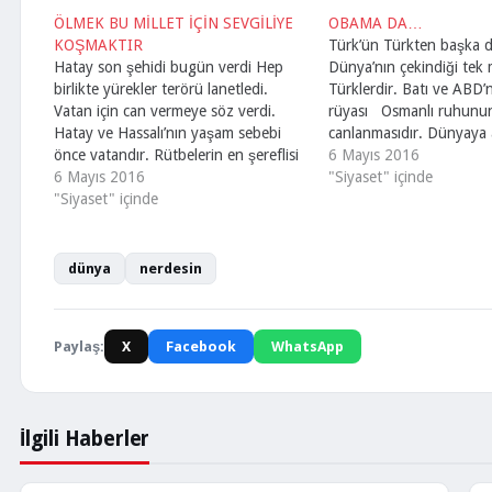
ÖLMEK BU MİLLET İÇİN SEVGİLİYE
OBAMA DA…
KOŞMAKTIR
Türk’ün Türkten başka d
Hatay son şehidi bugün verdi Hep
Dünya’nın çekindiği tek m
birlikte yürekler terörü lanetledi.
Türklerdir. Batı ve ABD’
Vatan için can vermeye söz verdi.
rüyası Osmanlı ruhunu
Hatay ve Hassalı’nın yaşam sebebi
canlanmasıdır. Dünyaya 
önce vatandır. Rütbelerin en şereflisi
medeniyet yayan o yüce
6 Mayıs 2016
şehit olmaktır. Bu vatan için milyonlar
6 Mayıs 2016
inkişaf bulacak diye Büt
"Siyaset" içinde
şehit oldu. Kıyamete kadar da devam
"Siyaset" içinde
ayakta Türkiye’nin güçl
edecektir. Dünyanın incisi bu
yerde Mazlum zalime em
memleket, Dün olduğu gibi bugün ve
Gariplerin yuvalarında ka
yarında da…
bağlanmaz Masumlar den
dünya
nerdesin
boğulmaz…
Paylaş:
X
Facebook
WhatsApp
İlgili Haberler