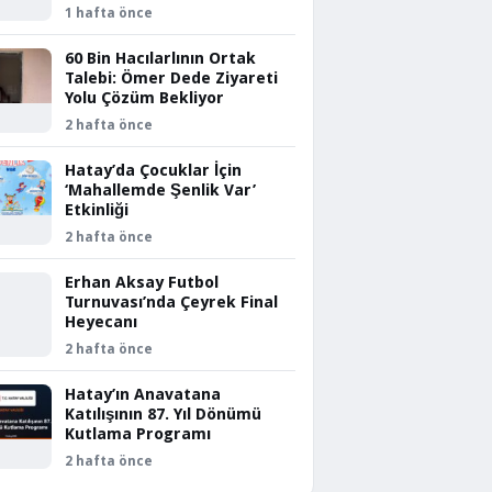
1 hafta önce
60 Bin Hacılarlının Ortak
Talebi: Ömer Dede Ziyareti
Yolu Çözüm Bekliyor
2 hafta önce
Hatay’da Çocuklar İçin
‘Mahallemde Şenlik Var’
Etkinliği
2 hafta önce
Erhan Aksay Futbol
Turnuvası’nda Çeyrek Final
Heyecanı
2 hafta önce
Hatay’ın Anavatana
Katılışının 87. Yıl Dönümü
Kutlama Programı
2 hafta önce