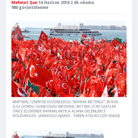
Mehmet Şan
·
16 Haziran 2016
·
2 dk okuma
·
980 görüntülenme
MHP'NIN, IZMIR'DE DUZENLEDIGI "BAYRAK MITINGI", BUYUK
ILGI GORDU. GUNDOGDU MEYDANI, MITING ICIN SAATLER
ONCE ELLERINDE BAYRAKLARIYLA ALANA GELENLERCE
DOLDURULDU. (ANADOLU AJANSI - EVREN ATALAY) (20130420)