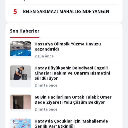
5
BELEN SARIMAZI MAHALLESİNDE YANGIN
Son Haberler
Hassa’ya Olimpik Yüzme Havuzu
Kazandırıldı
2 gün önce
Hatay Büyükşehir Belediyesi Engelli
Cihazları Bakım ve Onarım Hizmetini
Sürdürüyor
2 hafta önce
60 Bin Hacılarlının Ortak Talebi: Ömer
Dede Ziyareti Yolu Çözüm Bekliyor
2 hafta önce
Hatay’da Çocuklar İçin ‘Mahallemde
Şenlik Var’ Etkinliği