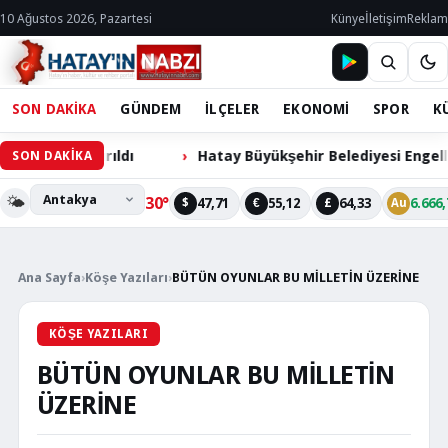
10 Ağustos 2026, Pazartesi
Künye
İletişim
Reklam
SON DAKİKA
GÜNDEM
İLÇELER
EKONOMİ
SPOR
K
Kazandırıldı
Hatay Büyükşehir Belediyesi Engelli Ciha
SON DAKİKA
🌤️
30°
47,71
55,12
64,33
6.666,
$
€
£
Au
Ana Sayfa
›
Köşe Yazıları
›
BÜTÜN OYUNLAR BU MİLLETİN ÜZERİNE
KÖŞE YAZILARI
BÜTÜN OYUNLAR BU MİLLETİN
ÜZERİNE