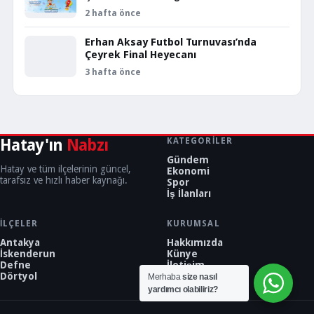
2 hafta önce
Erhan Aksay Futbol Turnuvası’nda
Çeyrek Final Heyecanı
3 hafta önce
Hatay'ın
Nabzı
KATEGORILER
Gündem
Hatay ve tüm ilçelerinin güncel,
Ekonomi
tarafsız ve hızlı haber kaynağı.
Spor
İş İlanları
İLÇELER
KURUMSAL
Antakya
Hakkımızda
İskenderun
Künye
Defne
İletişim
Dörtyol
Merhaba
size nasıl
yardımcı olabiliriz?