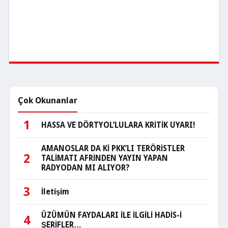
Çok Okunanlar
1
HASSA VE DÖRTYOL’LULARA KRİTİK UYARI!
AMANOSLAR DA Kİ PKK’LI TERÖRİSTLER
2
TALİMATI AFRİNDEN YAYIN YAPAN
RADYODAN MI ALIYOR?
3
İletişim
ÜZÜMÜN FAYDALARI İLE İLGİLİ HADİS-İ
4
ŞERİFLER…