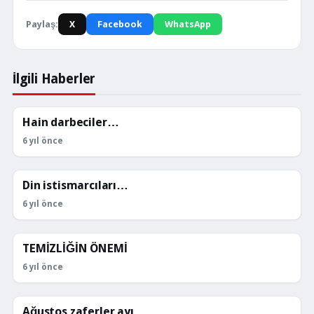
Paylaş:
X
Facebook
WhatsApp
İlgili Haberler
Hain darbeciler…
KÖŞE YAZILARI
6 yıl önce
Din istismarcıları…
KÖŞE YAZILARI
6 yıl önce
TEMİZLİĞİN ÖNEMİ
KÖŞE YAZILARI
6 yıl önce
Ağustos zaferler ayı
KÖŞE YAZILARI