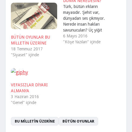
DÜNYA NEREDESİN?
Türk, bütün ırkların
mayasıdır. Şehit var,
dünyadan ses çıkmıyor.
Nerede insan hakları
savunucuları? Üç yiğit
kahpece şehit oluyor.
6 Mayıs 2016
BÜTÜN OYUNLAR BU
Ülkemiz yine sahipsiz
"Köşe Yazıları" içinde
MİLLETİN ÜZERİNE
kalıyor. Ayıdan post,
18 Temmuz 2017
düşmandan dost
"Siyaset" içinde
olmuyor. Dünyadaki
dostluklar rant üzerine…
Bizden rant sağlıyorlarsa
dostlar… Menfaatleri
yoksa unutuyorlar… Bu
VEFASIZLAR DİYARI
milleti yok edemezsiniz.
ALMANYA
Bu millet her türlü ırkıyla
3 Haziran 2016
bir bütündür.
"Genel" içinde
Girmezsiniz…
BU MİLLETİN ÜZERİNE
BÜTÜN OYUNLAR