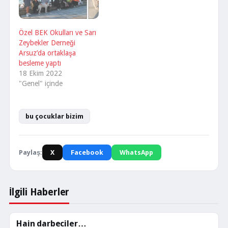
Özel BEK Okulları ve Sarı
Zeybekler Derneği
Arsuz’da ortaklaşa
besleme yaptı
18 Ekim 2022
"Genel" içinde
bu çocuklar bizim
Paylaş:
X
Facebook
WhatsApp
İlgili Haberler
Hain darbeciler…
KÖŞE YAZILARI