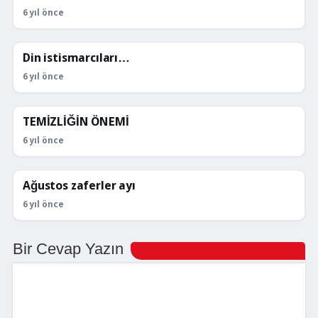
6 yıl önce
Din istismarcıları…
KÖŞE YAZILARI
6 yıl önce
TEMİZLİĞİN ÖNEMİ
KÖŞE YAZILARI
6 yıl önce
Ağustos zaferler ayı
KÖŞE YAZILARI
6 yıl önce
Bir Cevap Yazın