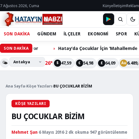
7 Ağustos 2026, Cuma
Künye
İletişim
Reklam
SON DAKİKA
GÜNDEM
İLÇELER
EKONOMİ
SPOR
K
züm Bekliyor
Hatay’da Çocuklar İçin ‘Mahallemde Şenlik 
SON DAKİKA
🌤️
26°
47,59
54,98
64,09
6.489,
$
€
£
Au
Ana Sayfa
›
Köşe Yazıları
›
BU ÇOCUKLAR BİZİM
KÖŞE YAZILARI
BU ÇOCUKLAR BİZİM
Mehmet Şan
·
6 Mayıs 2016
·
2 dk okuma
·
947 görüntülenme