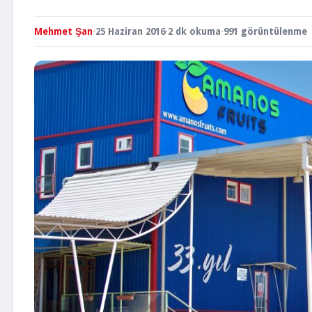
Mehmet Şan
·
25 Haziran 2016
·
2 dk okuma
·
991 görüntülenme