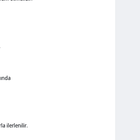
.
tında
 ilerlenilir.