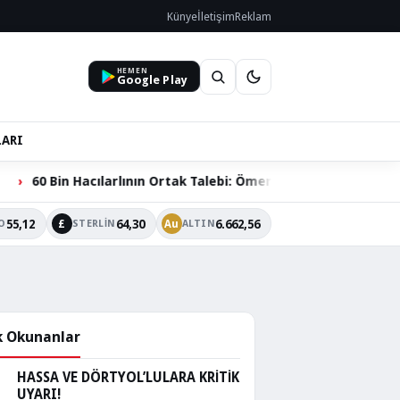
Künye
İletişim
Reklam
HEMEN
Google Play
LARI
nın Ortak Talebi: Ömer Dede Ziyareti Yolu Çözüm Bekliyor
55,12
64,30
6.662,56
£
Au
O
STERLIN
ALTIN
 Okunanlar
HASSA VE DÖRTYOL’LULARA KRİTİK
UYARI!