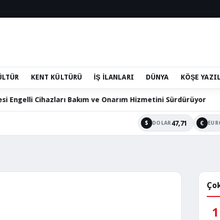
ÜLTÜR
KENT KÜLTÜRÜ
İŞ İLANLARI
DÜNYA
KÖŞE YAZI
Bakım ve Onarım Hizmetini Sürdürüyor
60 Bin Hacılarlı
47,71
$
€
DOLAR
EUR
Çok
1