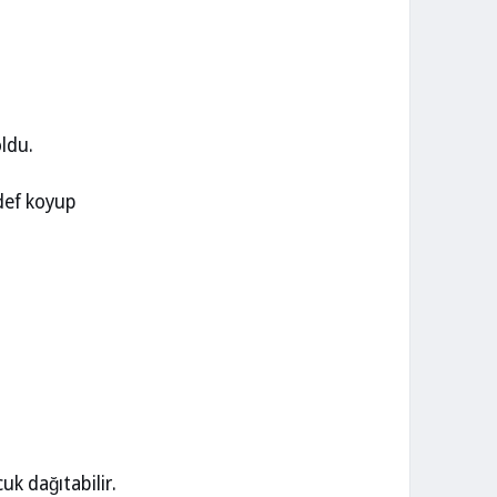
oldu.
def koyup
k dağıtabilir.