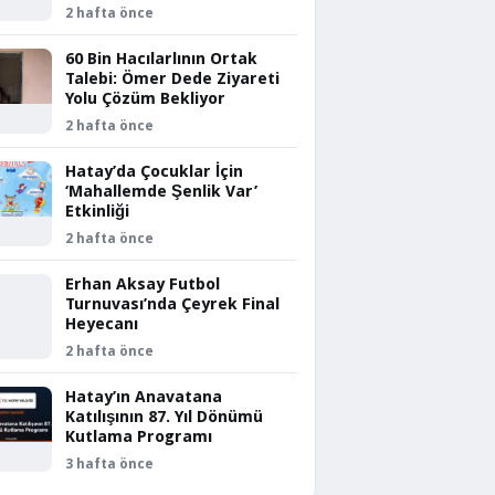
2 hafta önce
60 Bin Hacılarlının Ortak
Talebi: Ömer Dede Ziyareti
Yolu Çözüm Bekliyor
2 hafta önce
Hatay’da Çocuklar İçin
‘Mahallemde Şenlik Var’
Etkinliği
2 hafta önce
Erhan Aksay Futbol
Turnuvası’nda Çeyrek Final
Heyecanı
2 hafta önce
Hatay’ın Anavatana
Katılışının 87. Yıl Dönümü
Kutlama Programı
3 hafta önce