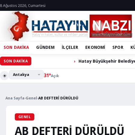
8 Ağustos 2026, Cumartesi
SON DAKİKA
GÜNDEM
İLÇELER
EKONOMİ
SPOR
K
Hatay Büyükşehir Belediyesi Engelli Cihazları 
SON DAKİKA
☀️
31°
Açık
Ana Sayfa
›
Genel
›
AB DEFTERİ DÜRÜLDÜ
GENEL
AB DEFTERİ DÜRÜLDÜ