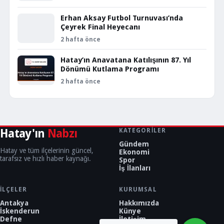
Erhan Aksay Futbol Turnuvası’nda
Çeyrek Final Heyecanı
2 hafta önce
Hatay’ın Anavatana Katılışının 87. Yıl
Dönümü Kutlama Programı
2 hafta önce
Hatay'ın
Nabzı
KATEGORILER
Gündem
Hatay ve tüm ilçelerinin güncel,
Ekonomi
tarafsız ve hızlı haber kaynağı.
Spor
İş İlanları
İLÇELER
KURUMSAL
Antakya
Hakkımızda
İskenderun
Künye
Defne
İletişim