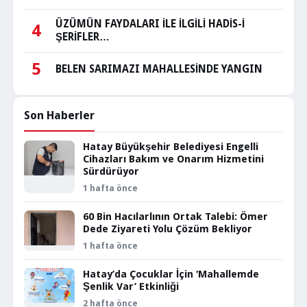
ÜZÜMÜN FAYDALARI İLE İLGİLİ HADİS-İ
4
ŞERİFLER…
5
BELEN SARIMAZI MAHALLESİNDE YANGIN
Son Haberler
Hatay Büyükşehir Belediyesi Engelli
Cihazları Bakım ve Onarım Hizmetini
Sürdürüyor
1 hafta önce
60 Bin Hacılarlının Ortak Talebi: Ömer
Dede Ziyareti Yolu Çözüm Bekliyor
1 hafta önce
Hatay’da Çocuklar İçin ‘Mahallemde
Şenlik Var’ Etkinliği
2 hafta önce