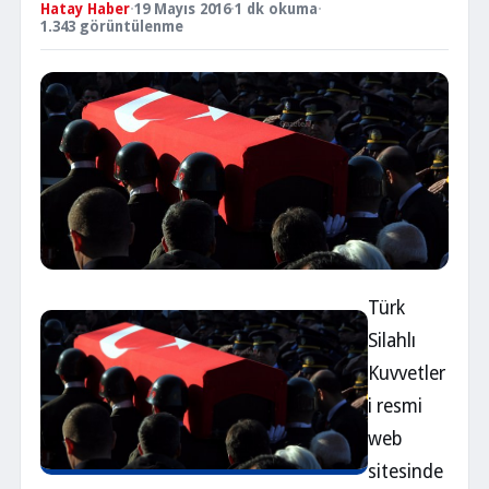
Hatay Haber
·
19 Mayıs 2016
·
1 dk okuma
·
1.343 görüntülenme
Türk
Silahlı
Kuvvetler
i resmi
web
sitesinde