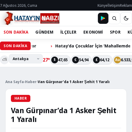
7 Ağustos 2026, Cuma
Künye
İletişim
Reklam
SON DAKİKA
GÜNDEM
İLÇELER
EKONOMİ
SPOR
K
m Bekliyor
Hatay’da Çocuklar İçin ‘Mahallemde Şenlik Va
SON DAKİKA
⛅
27°
47,65
54,94
64,12
6.533,
$
€
£
Au
Ana Sayfa
›
Haber
›
Van Gürpınar’da 1 Asker Şehit 1 Yaralı
HABER
Van Gürpınar’da 1 Asker Şehit
1 Yaralı