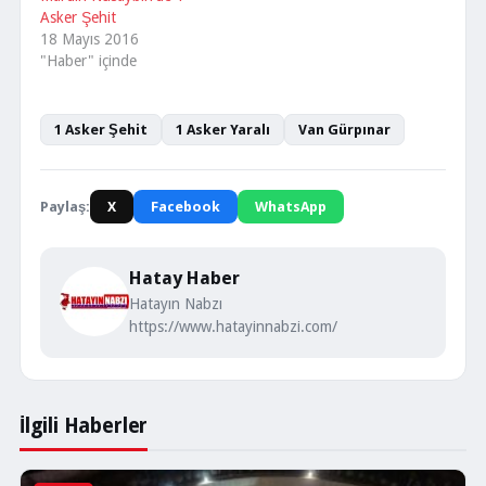
Asker Şehit
18 Mayıs 2016
"Haber" içinde
1 Asker Şehit
1 Asker Yaralı
Van Gürpınar
Paylaş:
X
Facebook
WhatsApp
Hatay Haber
Hatayın Nabzı
https://www.hatayinnabzi.com/
İlgili Haberler