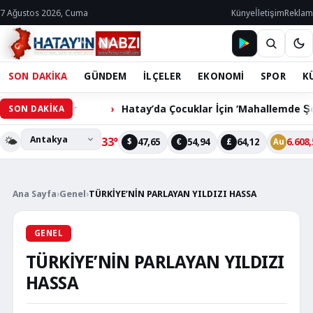
7 Ağustos 2026, Cuma
Künye
İletişim
Reklam
SON DAKİKA
GÜNDEM
İLÇELER
EKONOMİ
SPOR
K
ekliyor
Hatay’da Çocuklar İçin ‘Mahallemde Şenlik Var’ 
SON DAKİKA
🌤️
33°
47,65
54,94
64,12
6.608,
$
€
£
Au
Ana Sayfa
›
Genel
›
TÜRKİYE’NİN PARLAYAN YILDIZI HASSA
GENEL
TÜRKİYE’NİN PARLAYAN YILDIZI
HASSA