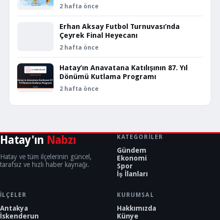
2 hafta önce
Erhan Aksay Futbol Turnuvası’nda
Çeyrek Final Heyecanı
2 hafta önce
Hatay’ın Anavatana Katılışının 87. Yıl
Dönümü Kutlama Programı
2 hafta önce
Hatay'ın
Nabzı
KATEGORILER
Gündem
Hatay ve tüm ilçelerinin güncel,
Ekonomi
tarafsız ve hızlı haber kaynağı.
Spor
İş İlanları
İLÇELER
KURUMSAL
Antakya
Hakkımızda
İskenderun
Künye