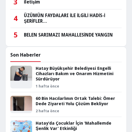
3
İletişim
ÜZÜMÜN FAYDALARI İLE İLGİLİ HADİS-İ
4
ŞERİFLER…
5
BELEN SARIMAZI MAHALLESİNDE YANGIN
Son Haberler
Hatay Büyükşehir Belediyesi Engelli
Cihazları Bakım ve Onarım Hizmetini
Sürdürüyor
1 hafta önce
60 Bin Hacılarlının Ortak Talebi: Ömer
Dede Ziyareti Yolu Çözüm Bekliyor
2 hafta önce
Hatay’da Çocuklar İçin ‘Mahallemde
Şenlik Var’ Etkinliği