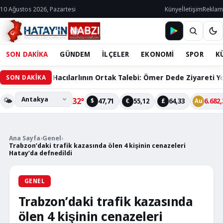
10 Ağustos 2026, Pazartesi
Künye
İletişim
Reklam
SON DAKİKA
GÜNDEM
İLÇELER
EKONOMİ
SPOR
K
60 Bin Hacılarlının Ortak Talebi: Ömer Dede Ziyareti Yolu Çöz
SON DAKİKA
🌤️
32°
47,71
55,12
64,33
6.682,
$
€
£
Au
Ana Sayfa
›
Genel
›
Trabzon’daki trafik kazasında ölen 4 kişinin cenazeleri
Hatay’da defnedildi
GENEL
Trabzon’daki trafik kazasında
ölen 4 kişinin cenazeleri