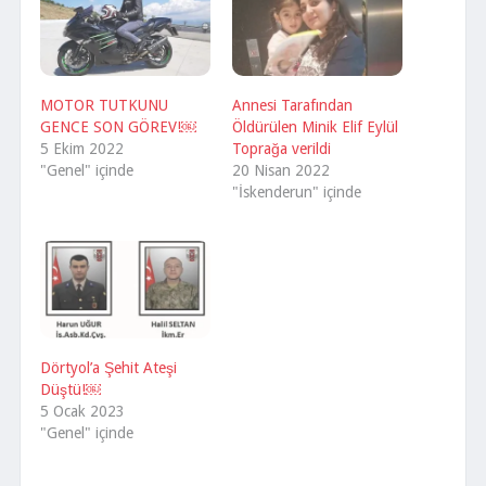
MOTOR TUTKUNU
Annesi Tarafından
GENCE SON GÖREV!￼
Öldürülen Minik Elif Eylül
5 Ekim 2022
Toprağa verildi
"Genel" içinde
20 Nisan 2022
"İskenderun" içinde
Dörtyol’a Şehit Ateşi
Düştü!￼
5 Ocak 2023
"Genel" içinde