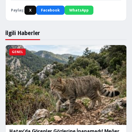
Paylaş:
X
Facebook
WhatsApp
İlgili Haberler
GENEL
Hatay’da Görenler Gözlerine İnanamadı! Meğer