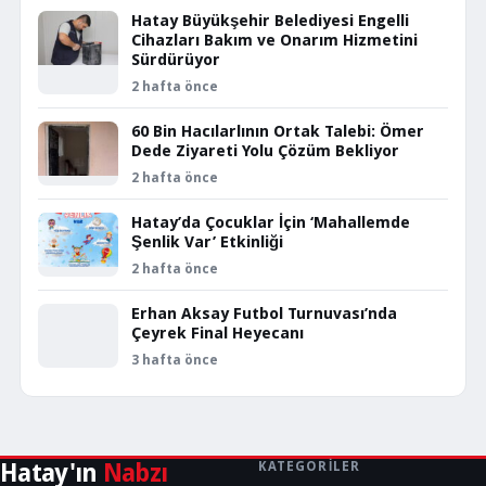
Hatay Büyükşehir Belediyesi Engelli
Cihazları Bakım ve Onarım Hizmetini
Sürdürüyor
2 hafta önce
60 Bin Hacılarlının Ortak Talebi: Ömer
Dede Ziyareti Yolu Çözüm Bekliyor
2 hafta önce
Hatay’da Çocuklar İçin ‘Mahallemde
Şenlik Var’ Etkinliği
2 hafta önce
Erhan Aksay Futbol Turnuvası’nda
Çeyrek Final Heyecanı
3 hafta önce
Hatay'ın
Nabzı
KATEGORILER