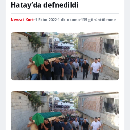
Hatay’da defnedildi
Nevzat Kurt
·
1 Ekim 2022
·
1 dk okuma
·
135 görüntülenme