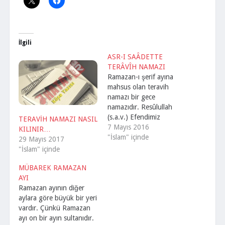
İlgili
ASR-I SAÂDETTE
TERÂVÎH NAMAZI
Ramazan-ı şerif ayına
mahsus olan teravih
namazı bir gece
namazıdır. Resûlullah
(s.a.v.) Efendimiz
TERAVİH NAMAZI NASIL
tarafından bu gece
7 Mayıs 2016
KILINIR…
ibadetine “Kıyam-ı
"İslam" içinde
29 Mayıs 2017
Ramazan: Ramazan
"İslam" içinde
namazı” unvanı
verilmiştir. Resul-i
MÜBAREK RAMAZAN
Ekrem Efendimiz (s.a.v.)
AYI
bu namazın her dört
Ramazan ayının diğer
rek’atinde bir müddet
aylara göre büyük bir yeri
istirahat
vardır. Çünkü Ramazan
buyurduklarından
ayı on bir ayın sultanıdır.