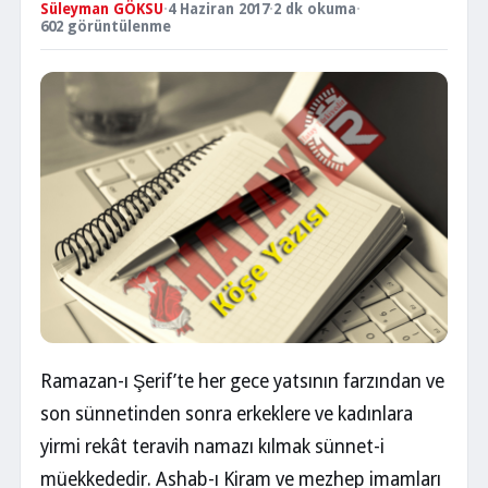
Süleyman GÖKSU
·
4 Haziran 2017
·
2 dk okuma
·
602 görüntülenme
Ramazan-ı Şerif’te her gece yatsının farzından ve
son sünnetinden sonra erkeklere ve kadınlara
yirmi rekât teravih namazı kılmak sünnet-i
müekkededir. Ashab-ı Kiram ve mezhep imamları