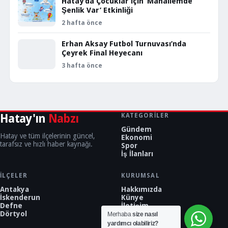
Hatay’da Çocuklar İçin ‘Mahallemde
Şenlik Var’ Etkinliği
2 hafta önce
Erhan Aksay Futbol Turnuvası’nda
Çeyrek Final Heyecanı
3 hafta önce
Hatay'ın
Nabzı
KATEGORILER
Gündem
Hatay ve tüm ilçelerinin güncel,
Ekonomi
tarafsız ve hızlı haber kaynağı.
Spor
İş İlanları
İLÇELER
KURUMSAL
Antakya
Hakkımızda
İskenderun
Künye
Defne
İletişim
Dörtyol
Merhaba
size nasıl
yardımcı olabiliriz?