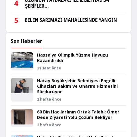
ÜZÜMÜN FAYDALARI İLE İLGİLİ HADİS-İ
4
ŞERİFLER…
5
BELEN SARIMAZI MAHALLESİNDE YANGIN
Son Haberler
Hassa’ya Olimpik Yüzme Havuzu
Kazandırıldı
21 saat önce
Hatay Büyükşehir Belediyesi Engelli
Cihazları Bakım ve Onarım Hizmetini
Sürdürüyor
2 hafta önce
60 Bin Hacılarlının Ortak Talebi: Ömer
Dede Ziyareti Yolu Çözüm Bekliyor
2 hafta önce