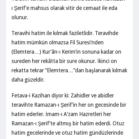
ı Şerif’e mahsus olarak vitir de cemaat ile eda
olunur.
Teravihi hatim ile kılmak faziletlidir. Teravihde
hatim mümkün olmazsa Fil Suresi’nden
(Elemtera…) Kur’ân-ı Kerim’in sonuna kadar on
sureden her rekâtta bir sure okunur. İkinci on
rekatta tekrar “Elemtera…”dan başlanarak kılmak
daha güzeldir.
Fetava-i Kazihan diyor ki: Zahidler ve abidler
teravihte Ramazan-ı Şerif’in her on gecesinde bir
hatim ederler. İmam-ı A‘zam Hazretleri her
Ramazan-ı Şerif’te altmış bir hatim ederdi. Otuz
hatim gecelerinde ve otuz hatim gündüzlerinde