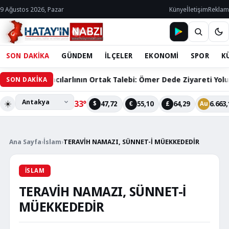
9 Ağustos 2026, Pazar
Künye
İletişim
Reklam
SON DAKİKA
GÜNDEM
İLÇELER
EKONOMİ
SPOR
K
 Bin Hacılarlının Ortak Talebi: Ömer Dede Ziyareti Yolu Çözüm B
SON DAKİKA
☀️
33°
47,72
55,10
64,29
6.663,
$
€
£
Au
Ana Sayfa
›
İslam
›
TERAVİH NAMAZI, SÜNNET-İ MÜEKKEDEDİR
İSLAM
TERAVİH NAMAZI, SÜNNET-İ
MÜEKKEDEDİR