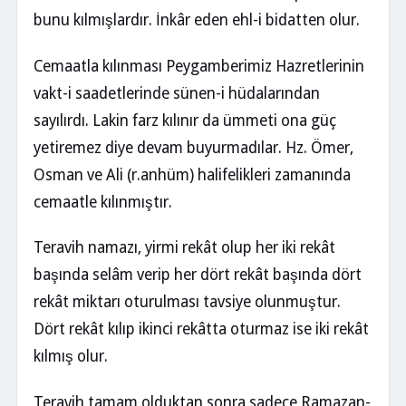
bunu kılmışlardır. İnkâr eden ehl-i bidatten olur.
Cemaatla kılınması Peygamberimiz Hazretlerinin
vakt-i saadetlerinde sünen-i hüdalarından
sayılırdı. Lakin farz kılınır da ümmeti ona güç
yetiremez diye devam buyurmadılar. Hz. Ömer,
Osman ve Ali (r.anhüm) halifelikleri zamanında
cemaatle kılınmıştır.
Teravih namazı, yirmi rekât olup her iki rekât
başında selâm verip her dört rekât başında dört
rekât miktarı oturulması tavsiye olunmuştur.
Dört rekât kılıp ikinci rekâtta oturmaz ise iki rekât
kılmış olur.
Teravih tamam olduktan sonra sadece Ramazan-