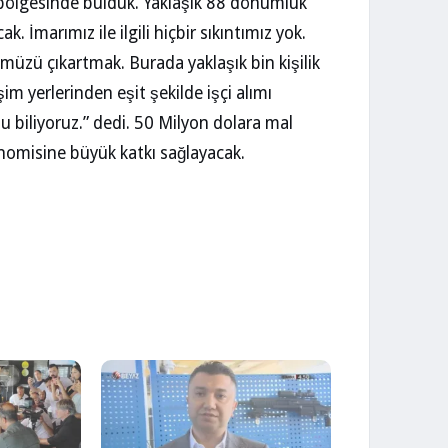
ı bölgesinde bulduk. Yaklaşık 88 dönümlük
k. İmarımız ile ilgili hiçbir sıkıntımız yok.
ümüzü çıkartmak. Burada yaklaşık bin kişilik
m yerlerinden eşit şekilde işçi alımı
u biliyoruz.” dedi. 50 Milyon dolara mal
nomisine büyük katkı sağlayacak.