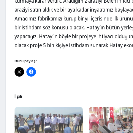
kurmaya karar verdik. Aradığımız araziyi Belen’in Kıc
araziyi satın aldık ve bir aya kadar inşaatımız başlayaca
Amacımız fabrikamızı kurup bir yıl içerisinde ilk ürün
bir istihdam söz konusu olacak. Hatay’ın bütün yerleşi
yapacağız. Hatay’ın böyle bir projeye ihtiyacı olduğun
olacak proje 5 bin kişiye istihdam sunarak Hatay eko
Bunu paylaş:
İlgili