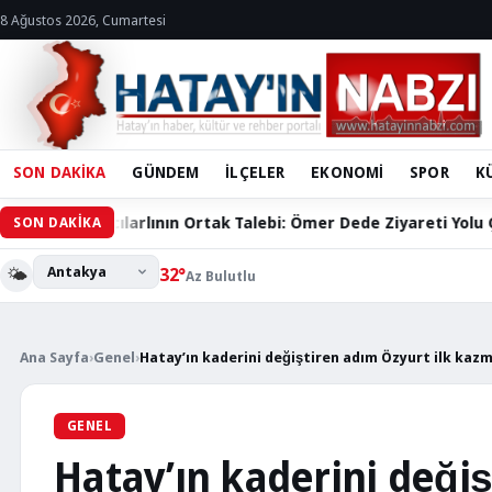
8 Ağustos 2026, Cumartesi
SON DAKİKA
GÜNDEM
İLÇELER
EKONOMİ
SPOR
K
nın Ortak Talebi: Ömer Dede Ziyareti Yolu Çözüm Bekliyor
SON DAKİKA
🌤️
32°
Az Bulutlu
Ana Sayfa
›
Genel
›
Hatay’ın kaderini değiştiren adım Özyurt ilk kaz
GENEL
Hatay’ın kaderini deği