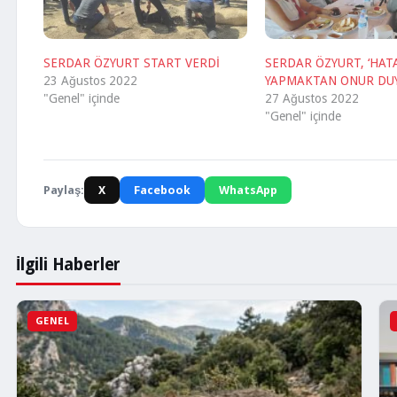
SERDAR ÖZYURT START VERDİ
SERDAR ÖZYURT, ‘HATA
23 Ağustos 2022
YAPMAKTAN ONUR DU
"Genel" içinde
27 Ağustos 2022
"Genel" içinde
Paylaş:
X
Facebook
WhatsApp
İlgili Haberler
GENEL