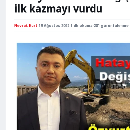
ilk kazmayı vurdu
Nevzat Kurt
·
19 Ağustos 2022
·
1 dk okuma
·
281 görüntülenme