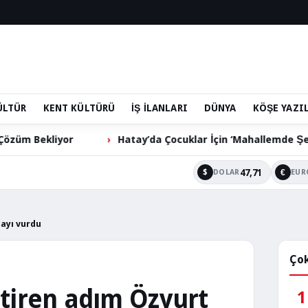
ÜLTÜR
KENT KÜLTÜRÜ
İŞ İLANLARI
DÜNYA
KÖŞE YAZI
Hatay’da Çocuklar İçin ‘Mahallemde Şenlik Var’ Etkinliği
47,71
$
€
DOLAR
EUR
mayı vurdu
Çok
ştiren adım Özyurt
1