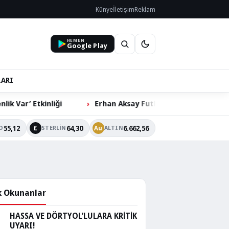
Künye
İletişim
Reklam
HEMEN
Google Play
LARI
Erhan Aksay Futbol Turnuvası’nda Çeyrek Final Heyecanı
55,12
64,30
6.662,56
£
Au
O
STERLIN
ALTIN
 Okunanlar
HASSA VE DÖRTYOL’LULARA KRİTİK
UYARI!