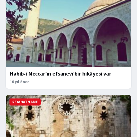
Habib-i Neccar’ın efsanevî bir hikâyesi var
10 yıl önce
SEYAHATNAME