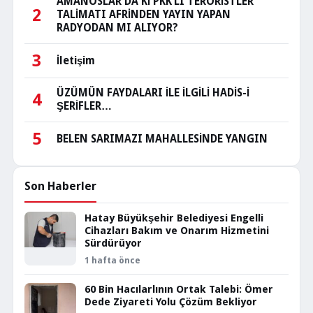
AMANOSLAR DA Kİ PKK’LI TERÖRİSTLER
2
TALİMATI AFRİNDEN YAYIN YAPAN
RADYODAN MI ALIYOR?
3
İletişim
ÜZÜMÜN FAYDALARI İLE İLGİLİ HADİS-İ
4
ŞERİFLER…
5
BELEN SARIMAZI MAHALLESİNDE YANGIN
Son Haberler
Hatay Büyükşehir Belediyesi Engelli
Cihazları Bakım ve Onarım Hizmetini
Sürdürüyor
1 hafta önce
60 Bin Hacılarlının Ortak Talebi: Ömer
Dede Ziyareti Yolu Çözüm Bekliyor