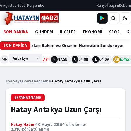
6 Ağustos 2026, Perşembe
Künye
İletişim
Reklam
SON DAKİKA
GÜNDEM
İLÇELER
EKONOMİ
SPOR
K
i Cihazları Bakım ve Onarım Hizmetini Sürdürüyor
60 
SON DAKİKA
🌤️
27°
47,59
54,98
64,09
6.492,
$
€
£
Au
Ana Sayfa
›
Seyahatname
›
Hatay Antakya Uzun Çarşı
SEYAHATNAME
Hatay Antakya Uzun Çarşı
Hatay Haber
·
10 Mayıs 2016
·
1 dk okuma
·
2.310 görüntülenme