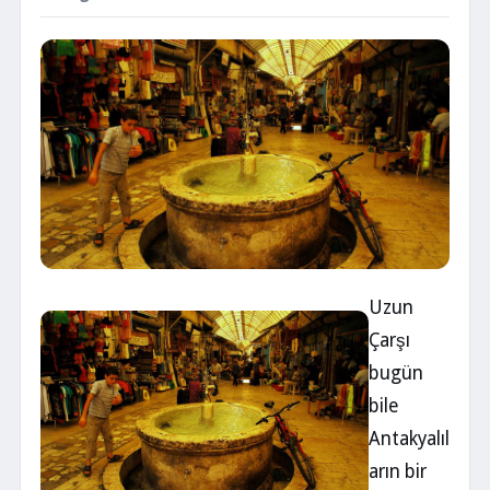
Uzun
Çarşı
bugün
bile
Antakyalıl
arın bir