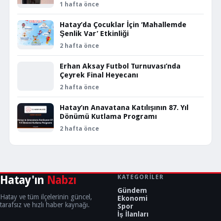
1 hafta önce
Hatay’da Çocuklar İçin ‘Mahallemde
Şenlik Var’ Etkinliği
2 hafta önce
Erhan Aksay Futbol Turnuvası’nda
Çeyrek Final Heyecanı
2 hafta önce
Hatay’ın Anavatana Katılışının 87. Yıl
Dönümü Kutlama Programı
2 hafta önce
Hatay'ın
Nabzı
KATEGORILER
Gündem
Hatay ve tüm ilçelerinin güncel,
Ekonomi
tarafsız ve hızlı haber kaynağı.
Spor
İş İlanları