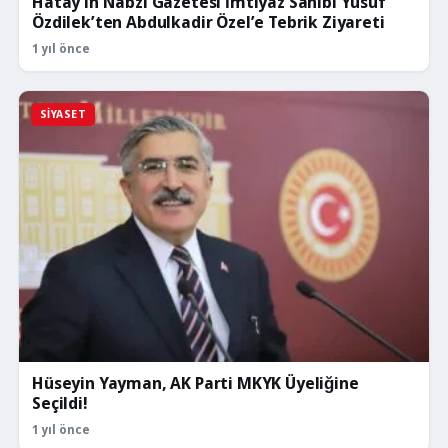
Hatay’ın Nabzı Gazetesi İmtiyaz Sahibi Yusuf
Özdilek’ten Abdulkadir Özel’e Tebrik Ziyareti
1 yıl önce
SIYASET
Hüseyin Yayman, AK Parti MKYK Üyeliğine
Seçildi!
1 yıl önce