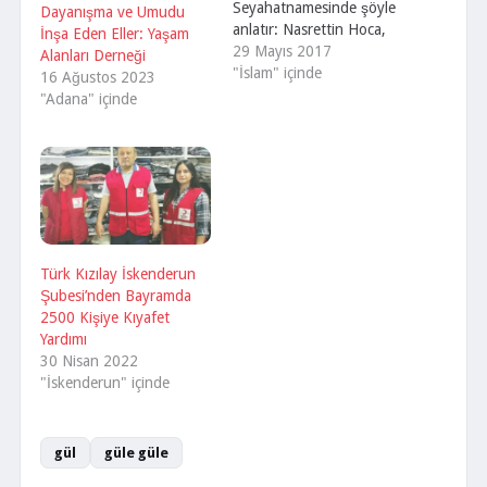
Seyahatnamesinde şöyle
Dayanışma ve Umudu
anlatır: Nasrettin Hoca,
İnşa Eden Eller: Yaşam
Akşehir'de dört tarafı
29 Mayıs 2017
Alanları Derneği
parmaklıklı ve üzeri
"İslam" içinde
16 Ağustos 2023
kubbeli türbesinde
"Adana" içinde
metfundur. Gece yarısı
göç boruları çalınıp bütün
yükler giderken ben de
hizmetçilerimi gönderdim.
Bir kölemle gece yarısı
şehirden dışarı çıktım.
“Her kim Hoca Nasrettin'i
ziyaret ederse bazı
Türk Kızılay İskenderun
latifelerini hatırlayıp
Şubesi’nden Bayramda
elbette güler.”…
2500 Kişiye Kıyafet
Yardımı
30 Nisan 2022
"İskenderun" içinde
gül
güle güle