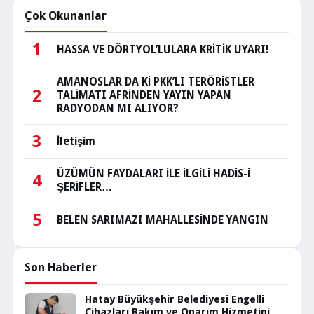
Çok Okunanlar
1
HASSA VE DÖRTYOL’LULARA KRİTİK UYARI!
AMANOSLAR DA Kİ PKK’LI TERÖRİSTLER
2
TALİMATI AFRİNDEN YAYIN YAPAN
RADYODAN MI ALIYOR?
3
İletişim
ÜZÜMÜN FAYDALARI İLE İLGİLİ HADİS-İ
4
ŞERİFLER…
5
BELEN SARIMAZI MAHALLESİNDE YANGIN
Son Haberler
Hatay Büyükşehir Belediyesi Engelli
Cihazları Bakım ve Onarım Hizmetini