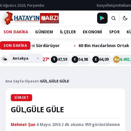
6 Ağustos 2026, Perşembe
Künye
İletişim
Reklam
SON DAKİKA
GÜNDEM
İLÇELER
EKONOMİ
SPOR
K
izmetini Sürdürüyor
60 Bin Hacılarlının Ortak Talebi: 
SON DAKİKA
🌤️
27°
47,59
54,98
64,09
6.492,
$
€
£
Au
Ana Sayfa
›
Siyaset
›
GÜL,GÜLE GÜLE
SIYASET
GÜL,GÜLE GÜLE
Mehmet Şan
·
6 Mayıs 2016
·
2 dk okuma
·
959 görüntülenme