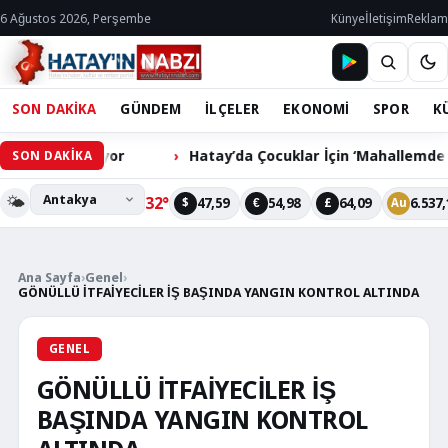
6 Ağustos 2026, Perşembe
Künye
İletişim
Reklam
SON DAKİKA
GÜNDEM
İLÇELER
EKONOMİ
SPOR
K
Bekliyor
Hatay’da Çocuklar İçin ‘Mahallemde Şenlik Var’
SON DAKİKA
🌤️
32°
47,59
54,98
64,09
6.537,
$
€
£
Au
Ana Sayfa
›
Genel
›
GÖNÜLLÜ İTFAİYECİLER İŞ BAŞINDA YANGIN KONTROL ALTINDA
GENEL
GÖNÜLLÜ İTFAİYECİLER İŞ
BAŞINDA YANGIN KONTROL