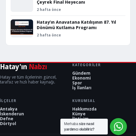
Çeyrek Final Heyecanı
2 hafta önce
Hatay’ın Anavatana Katılışının 87. Yıl
Dönümü Kutlama Programı
2 hafta önce
Hatay'ın
Nabzı
KATEGORILER
Gündem
Hatay ve tüm ilçelerinin güncel,
Ekonomi
tarafsız ve hızlı haber kaynağı.
Spor
İş İlanları
İLÇELER
KURUMSAL
Antakya
Hakkımızda
İskenderun
Künye
Defne
İletişim
Dörtyol
Merhaba
size nasıl
yardımcı olabiliriz?