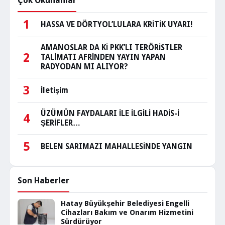
Çok Okunanlar
1
HASSA VE DÖRTYOL’LULARA KRİTİK UYARI!
AMANOSLAR DA Kİ PKK’LI TERÖRİSTLER
2
TALİMATI AFRİNDEN YAYIN YAPAN
RADYODAN MI ALIYOR?
3
İletişim
ÜZÜMÜN FAYDALARI İLE İLGİLİ HADİS-İ
4
ŞERİFLER…
5
BELEN SARIMAZI MAHALLESİNDE YANGIN
Son Haberler
Hatay Büyükşehir Belediyesi Engelli
Cihazları Bakım ve Onarım Hizmetini
Sürdürüyor