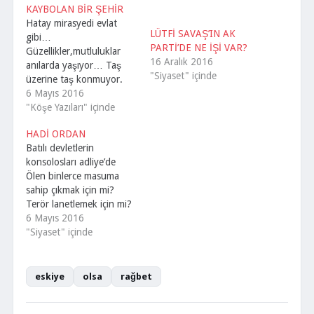
KAYBOLAN BİR ŞEHİR
Hatay mirasyedi evlat
LÜTFİ SAVAŞ’IN AK
gibi…
PARTİ’DE NE İŞİ VAR?
Güzellikler,mutluluklar
16 Aralık 2016
anılarda yaşıyor… Taş
"Siyaset" içinde
üzerine taş konmuyor.
Asi, Hatayı kokutuyor…
6 Mayıs 2016
Belleklerdeki güzellikler
"Köşe Yazıları" içinde
paslanıyor… Hataylılar,bu
HADİ ORDAN
gidişata bir dur demeli…
Batılı devletlerin
Mutlu bir şehir, karamsar
konsolosları adliye’de
bir şehir haline geliyor.
Ölen binlerce masuma
Bereketli
sahip çıkmak için mi?
topraklar,çölleşiyor…
Terör lanetlemek için mi?
Gurbeti unutan bir şehir,
Hayır, adaletin suçlu
6 Mayıs 2016
tekrar aş ve iş için yollara
gördüklerine destek
"Siyaset" içinde
düşüyor. Gençlik,umut ve
vermek için ordalar.
hayal kurmaktan
Suçluların manevi destek
korkuyor… Kara bulutlar,
vermeye çalışıyorlar.
…
eskiye
olsa
rağbet
Bunlar kimin yanında?
Bunun anlamı şu Türkiye