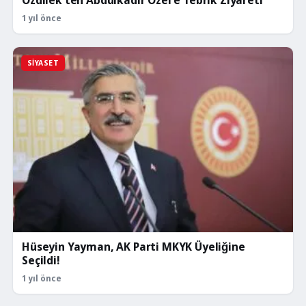
Özdilek’ten Abdulkadir Özel’e Tebrik Ziyareti
1 yıl önce
SIYASET
Hüseyin Yayman, AK Parti MKYK Üyeliğine
Seçildi!
1 yıl önce