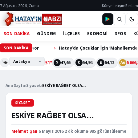
7 Ağustos 2026, Cuma
Künye
İletişim
Reklam
SON DAKİKA
GÜNDEM
İLÇELER
EKONOMİ
SPOR
K
üm Bekliyor
Hatay’da Çocuklar İçin ‘Mahallemde Şenlik V
SON DAKİKA
🌤️
31°
47,65
54,94
64,12
6.666,
$
€
£
Au
Ana Sayfa
›
Siyaset
›
ESKİYE RAĞBET OLSA…
SIYASET
ESKİYE RAĞBET OLSA…
Mehmet Şan
·
6 Mayıs 2016
·
2 dk okuma
·
985 görüntülenme