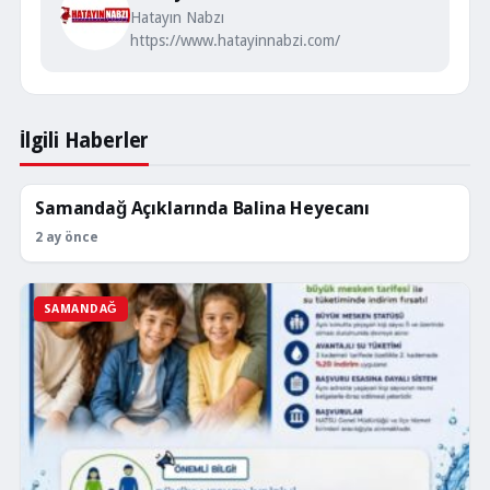
Hatayın Nabzı
https://www.hatayinnabzi.com/
İlgili Haberler
Samandağ Açıklarında Balina Heyecanı
SAMANDAĞ
2 ay önce
SAMANDAĞ