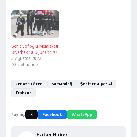
Şehit Sofioğlu Memleketi
Diyarbakır’a Uğurlandı￼
3 Ağustos 2022
"Genel" içinde
Cenaze Töreni
Samandağ
Şehit Er Alper Al
Trabzon
Paylaş:
X
Facebook
WhatsApp
Hatay Haber