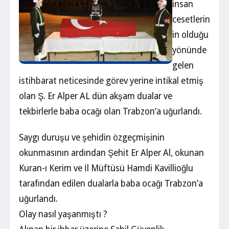
insan
cesetlerin
in olduğu
yönünde
gelen
istihbarat neticesinde görev yerine intikal etmiş
olan Ş. Er Alper AL dün akşam dualar ve
tekbirlerle baba ocağı olan Trabzon’a uğurlandı.
Saygı duruşu ve şehidin özgeçmişinin
okunmasının ardından Şehit Er Alper Al, okunan
Kuran-ı Kerim ve İl Müftüsü Hamdi Kavillioğlu
tarafından edilen dualarla baba ocağı Trabzon’a
uğurlandı.
Olay nasıl yaşanmıştı ?