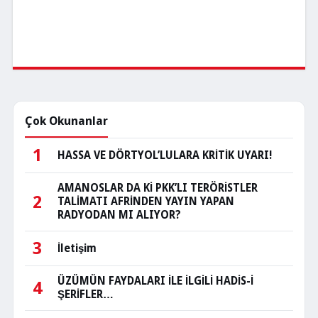
Çok Okunanlar
1
HASSA VE DÖRTYOL’LULARA KRİTİK UYARI!
AMANOSLAR DA Kİ PKK’LI TERÖRİSTLER
2
TALİMATI AFRİNDEN YAYIN YAPAN
RADYODAN MI ALIYOR?
3
İletişim
ÜZÜMÜN FAYDALARI İLE İLGİLİ HADİS-İ
4
ŞERİFLER…