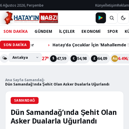
6 Ağustos 2026, Perşembe
Künye
İletişim
Reklam
SON DAKİKA
GÜNDEM
İLÇELER
EKONOMİ
SPOR
K
liyor
Hatay’da Çocuklar İçin ‘Mahallemde Şenlik Var’ Et
SON DAKİKA
🌤️
27°
47,59
54,98
64,09
6.496,
$
€
£
Au
Ana Sayfa
›
Samandağ
›
Dün Samandağ’ında Şehit Olan Asker Dualarla Uğurlandı
SAMANDAĞ
Dün Samandağ’ında Şehit Olan
Asker Dualarla Uğurlandı