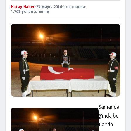
Hatay Haber
·
23 Mayıs 2016
·
1 dk okuma
·
1.769 görüntülenme
Samanda
ğ’ında bo
tlar’da