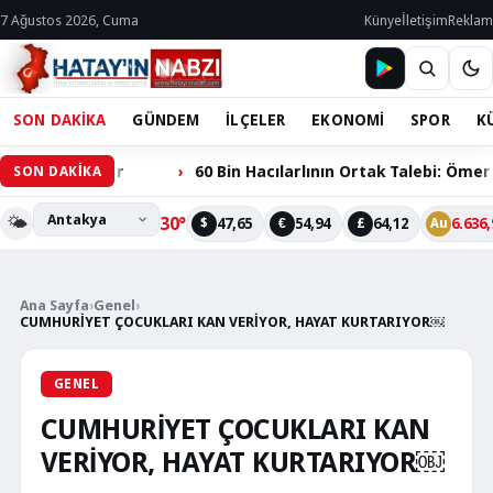
7 Ağustos 2026, Cuma
Künye
İletişim
Reklam
SON DAKİKA
GÜNDEM
İLÇELER
EKONOMİ
SPOR
K
r
60 Bin Hacılarlının Ortak Talebi: Ömer Dede Ziyareti 
SON DAKİKA
🌤️
30°
47,65
54,94
64,12
6.636,
$
€
£
Au
Ana Sayfa
›
Genel
›
CUMHURİYET ÇOCUKLARI KAN VERİYOR, HAYAT KURTARIYOR￼
GENEL
CUMHURİYET ÇOCUKLARI KAN
VERİYOR, HAYAT KURTARIYOR￼