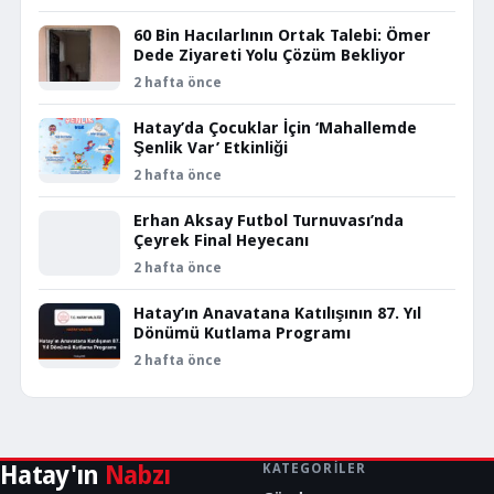
60 Bin Hacılarlının Ortak Talebi: Ömer
Dede Ziyareti Yolu Çözüm Bekliyor
2 hafta önce
Hatay’da Çocuklar İçin ‘Mahallemde
Şenlik Var’ Etkinliği
2 hafta önce
Erhan Aksay Futbol Turnuvası’nda
Çeyrek Final Heyecanı
2 hafta önce
Hatay’ın Anavatana Katılışının 87. Yıl
Dönümü Kutlama Programı
2 hafta önce
Hatay'ın
Nabzı
KATEGORILER