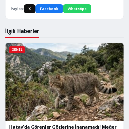
Paylaş:
X
Facebook
WhatsApp
İlgili Haberler
GENEL
Hatay’da Görenler Gözlerine İnanamadı! Meğer