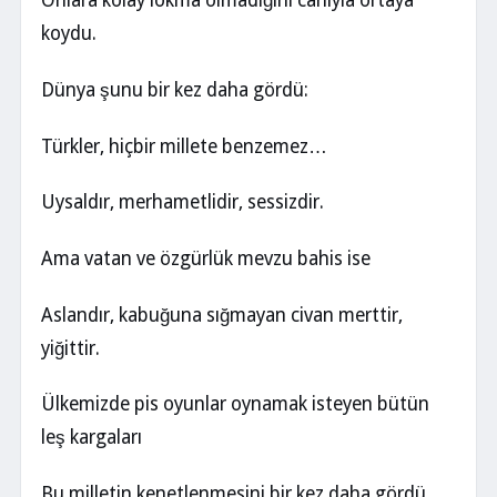
Onlara kolay lokma olmadığını canıyla ortaya
koydu.
Dünya şunu bir kez daha gördü:
Türkler, hiçbir millete benzemez…
Uysaldır, merhametlidir, sessizdir.
Ama vatan ve özgürlük mevzu bahis ise
Aslandır, kabuğuna sığmayan civan merttir,
yiğittir.
Ülkemizde pis oyunlar oynamak isteyen bütün
leş kargaları
Bu milletin kenetlenmesini bir kez daha gördü.