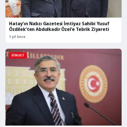
Hatay’ın Nabzı Gazetesi İmtiyaz Sahibi Yusuf
Özdilek’ten Abdulkadir Özel’e Tebrik Ziyareti
1 yıl önce
SIYASET