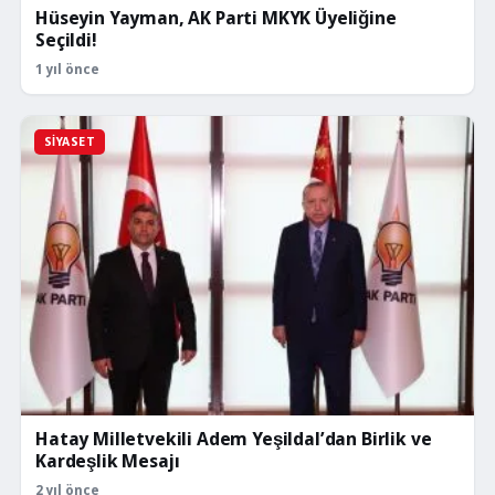
Hüseyin Yayman, AK Parti MKYK Üyeliğine
Seçildi!
1 yıl önce
SIYASET
Hatay Milletvekili Adem Yeşildal’dan Birlik ve
Kardeşlik Mesajı
2 yıl önce