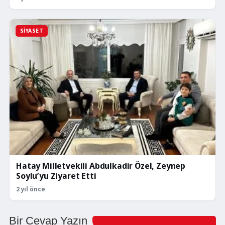
SIYASET
Hatay Milletvekili Abdulkadir Özel, Zeynep
Soylu’yu Ziyaret Etti
2 yıl önce
Bir Cevap Yazın