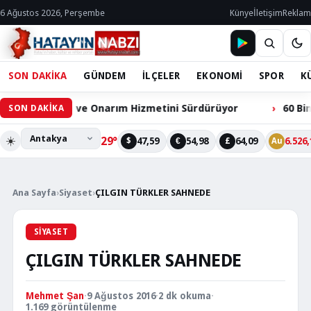
6 Ağustos 2026, Perşembe
Künye
İletişim
Reklam
SON DAKİKA
GÜNDEM
İLÇELER
EKONOMİ
SPOR
K
Bakım ve Onarım Hizmetini Sürdürüyor
60 Bin Hacılarlı
SON DAKİKA
☀️
29°
47,59
54,98
64,09
6.526,
$
€
£
Au
Ana Sayfa
›
Siyaset
›
ÇILGIN TÜRKLER SAHNEDE
SIYASET
ÇILGIN TÜRKLER SAHNEDE
Mehmet Şan
·
9 Ağustos 2016
·
2 dk okuma
·
1.169 görüntülenme