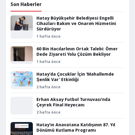
Son Haberler
Hatay Büyükşehir Belediyesi Engelli
Cihazları Bakım ve Onarım Hizmetini
Sürdürüyor
1 hafta önce
60 Bin Hacılarlının Ortak Talebi: Ömer
Dede Ziyareti Yolu Çözüm Bekliyor
1 hafta önce
Hatay’da Çocuklar İçin ‘Mahallemde
Şenlik Var’ Etkinliği
2 hafta önce
Erhan Aksay Futbol Turnuvası’nda
Çeyrek Final Heyecanı
2 hafta önce
Hatay’ın Anavatana Katılışının 87. Yıl
Dönümü Kutlama Programı