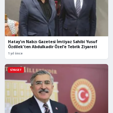
Hatay’ın Nabzı Gazetesi İmtiyaz Sahibi Yusuf
Özdilek’ten Abdulkadir Özel’e Tebrik Ziyareti
1 yıl önce
SIYASET