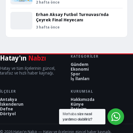
2 hafta önce
Erhan Aksay Futbol Turnuvası’nda
Çeyrek Final Heyecanı
3 hafta önce
Hatay'ın
Nabzı
KATEGORILER
Gündem
Hatay ve tüm ilçelerinin güncel,
Ekonomi
tarafsız ve hızlı haber kaynağı.
Spor
İş İlanları
İLÇELER
KURUMSAL
Antakya
Hakkımızda
İskenderun
Künye
Defne
İletişim
Dörtyol
Merhaba
size nasıl
yardımcı olabiliriz?
© 2026 Hatay'ın Nabzı — Hatay ve ilçelerinin güncel haber kaynağı.