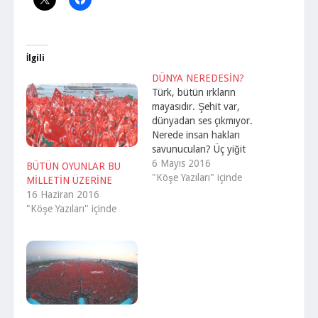
İlgili
DÜNYA NEREDESİN?
Türk, bütün ırkların
mayasıdır. Şehit var,
dünyadan ses çıkmıyor.
Nerede insan hakları
savunucuları? Üç yiğit
kahpece şehit oluyor.
6 Mayıs 2016
BÜTÜN OYUNLAR BU
Ülkemiz yine sahipsiz
"Köşe Yazıları" içinde
MİLLETİN ÜZERİNE
kalıyor. Ayıdan post,
16 Haziran 2016
düşmandan dost
"Köşe Yazıları" içinde
olmuyor. Dünyadaki
dostluklar rant üzerine…
Bizden rant sağlıyorlarsa
dostlar… Menfaatleri
yoksa unutuyorlar… Bu
milleti yok edemezsiniz.
Bu millet her türlü ırkıyla