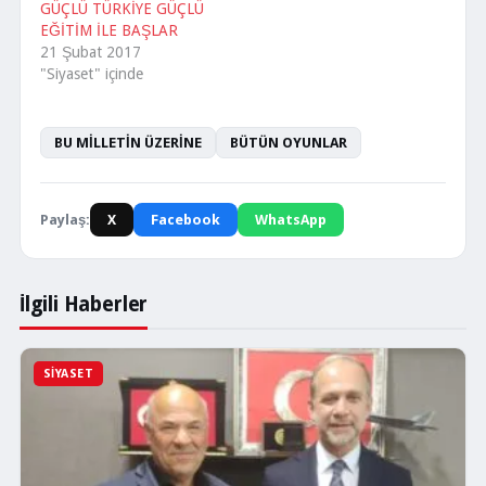
bir bütündür.
GÜÇLÜ TÜRKİYE GÜÇLÜ
Girmezsiniz…
EĞİTİM İLE BAŞLAR
21 Şubat 2017
"Siyaset" içinde
BU MİLLETİN ÜZERİNE
BÜTÜN OYUNLAR
Paylaş:
X
Facebook
WhatsApp
İlgili Haberler
SIYASET