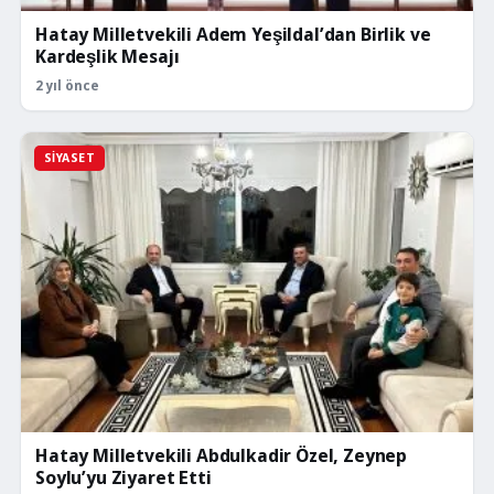
Hatay Milletvekili Adem Yeşildal’dan Birlik ve
Kardeşlik Mesajı
2 yıl önce
SIYASET
Hatay Milletvekili Abdulkadir Özel, Zeynep
Soylu’yu Ziyaret Etti