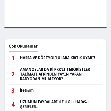
Çok Okunanlar
1
HASSA VE DÖRTYOL’LULARA KRİTİK UYARI!
AMANOSLAR DA Kİ PKK’LI TERÖRİSTLER
2
TALİMATI AFRİNDEN YAYIN YAPAN
RADYODAN MI ALIYOR?
3
İletişim
ÜZÜMÜN FAYDALARI İLE İLGİLİ HADİS-İ
4
ŞERİFLER…