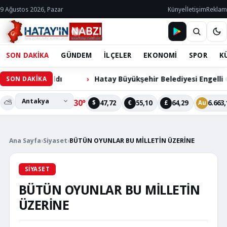
9 Ağustos 2026, Pazar
Künye
İletişim
Reklam
SON DAKİKA
GÜNDEM
İLÇELER
EKONOMİ
SPOR
K
ndırıldı
Hatay Büyükşehir Belediyesi Engelli Cihazlar
SON DAKİKA
⛅
30°
47,72
55,10
64,29
6.663,
$
€
£
Au
Ana Sayfa
›
Siyaset
›
BÜTÜN OYUNLAR BU MİLLETİN ÜZERİNE
SIYASET
BÜTÜN OYUNLAR BU MİLLETİN
ÜZERİNE