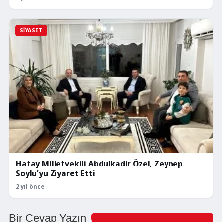
SIYASET
Hatay Milletvekili Abdulkadir Özel, Zeynep
Soylu’yu Ziyaret Etti
2 yıl önce
Bir Cevap Yazın