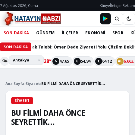
7 Ağustos 2026, Cuma
Künye
İletişim
Reklam
SON DAKİKA
GÜNDEM
İLÇELER
EKONOMİ
SPOR
K
ın Ortak Talebi: Ömer Dede Ziyareti Yolu Çözüm Bekliyor
SON DAKİKA
🌤️
28°
47,65
54,94
64,12
6.663,
$
€
£
Au
Ana Sayfa
›
Siyaset
›
BU FİLMİ DAHA ÖNCE SEYRETTİK…
SIYASET
BU FİLMİ DAHA ÖNCE
SEYRETTİK…