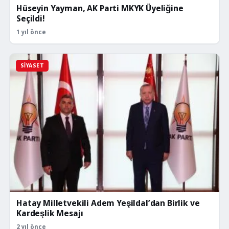
Hüseyin Yayman, AK Parti MKYK Üyeliğine
Seçildi!
1 yıl önce
SIYASET
Hatay Milletvekili Adem Yeşildal’dan Birlik ve
Kardeşlik Mesajı
2 yıl önce