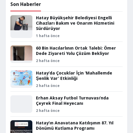
Son Haberler
Hatay Büyükşehir Belediyesi Engelli
Cihazları Bakım ve Onarım Hizmetini
Sürdürüyor
1 hafta önce
60 Bin Hacılarlının Ortak Talebi: Ömer
Dede Ziyareti Yolu Çözüm Bekliyor
2 hafta önce
Hatay’da Çocuklar İçin ‘Mahallemde
Şenlik Var’ Etkinliği
2 hafta önce
Erhan Aksay Futbol Turnuvası’nda
Çeyrek Final Heyecanı
2 hafta önce
Hatay’ın Anavatana Katılışının 87. Yıl
Dönümü Kutlama Programı