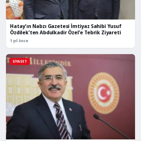
Hatay’ın Nabzı Gazetesi İmtiyaz Sahibi Yusuf
Özdilek’ten Abdulkadir Özel’e Tebrik Ziyareti
1 yıl önce
SIYASET