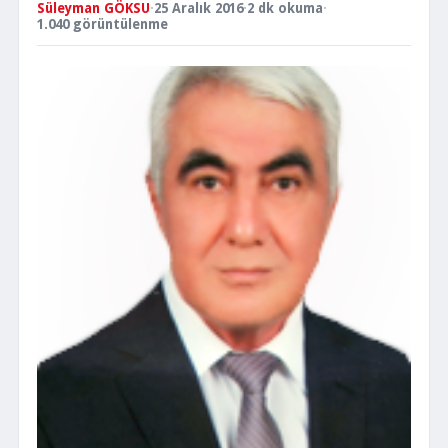
Süleyman GÖKSU
·
25 Aralık 2016
·
2 dk okuma
·
1.040 görüntülenme