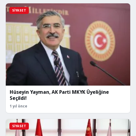
SIYASET
Hüseyin Yayman, AK Parti MKYK Üyeliğine
Seçildi!
1 yıl önce
SIYASET