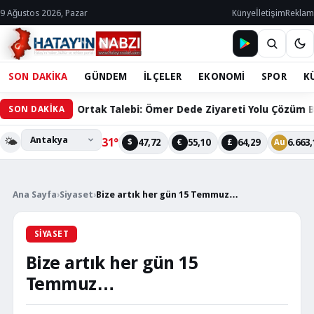
9 Ağustos 2026, Pazar
Künye
İletişim
Reklam
SON DAKİKA
GÜNDEM
İLÇELER
EKONOMİ
SPOR
K
ının Ortak Talebi: Ömer Dede Ziyareti Yolu Çözüm Bekliyor
SON DAKİKA
🌤️
31°
47,72
55,10
64,29
6.663,
$
€
£
Au
Ana Sayfa
›
Siyaset
›
Bize artık her gün 15 Temmuz…
SIYASET
Bize artık her gün 15
Temmuz…