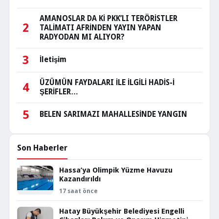
AMANOSLAR DA Kİ PKK’LI TERÖRİSTLER
2
TALİMATI AFRİNDEN YAYIN YAPAN
RADYODAN MI ALIYOR?
3
İletişim
ÜZÜMÜN FAYDALARI İLE İLGİLİ HADİS-İ
4
ŞERİFLER…
5
BELEN SARIMAZI MAHALLESİNDE YANGIN
Son Haberler
Hassa’ya Olimpik Yüzme Havuzu
Kazandırıldı
17 saat önce
Hatay Büyükşehir Belediyesi Engelli