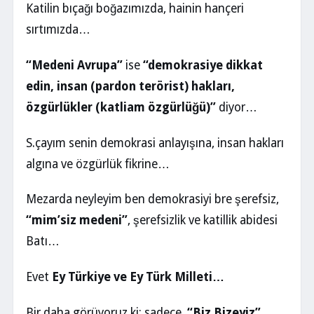
Katilin bıçağı boğazımızda, hainin hançeri
sırtımızda…
“Medeni Avrupa”
ise
“demokrasiye dikkat
edin, insan (pardon terörist) hakları,
özgürlükler (katliam özgürlüğü)”
diyor…
S.çayım senin demokrasi anlayışına, insan hakları
algına ve özgürlük fikrine…
Mezarda neyleyim ben demokrasiyi bre şerefsiz,
“mim’siz medeni”
, şerefsizlik ve katillik abidesi
Batı…
Evet
Ey Türkiye ve Ey Türk Milleti…
Bir daha görüyoruz ki; sadece
“Biz Bizeyiz”
,