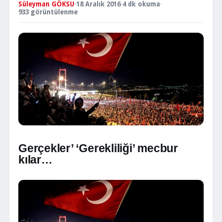
Süleyman GÖKSU
·
18 Aralık 2016
·
4 dk okuma
·
933 görüntülenme
Gerçekler’ ‘Gerekliliği’ mecbur
kılar…