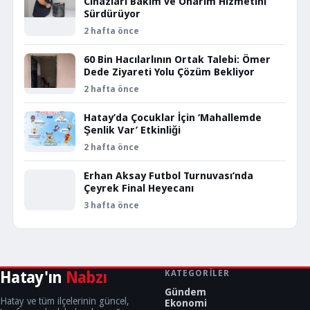
Cihazları Bakım ve Onarım Hizmetini
Sürdürüyor
2 hafta önce
60 Bin Hacılarlının Ortak Talebi: Ömer
Dede Ziyareti Yolu Çözüm Bekliyor
2 hafta önce
Hatay’da Çocuklar İçin ‘Mahallemde
Şenlik Var’ Etkinliği
2 hafta önce
Erhan Aksay Futbol Turnuvası’nda
Çeyrek Final Heyecanı
3 hafta önce
Hatay'ın
Nabzı
KATEGORILER
Gündem
Hatay ve tüm ilçelerinin güncel,
Ekonomi