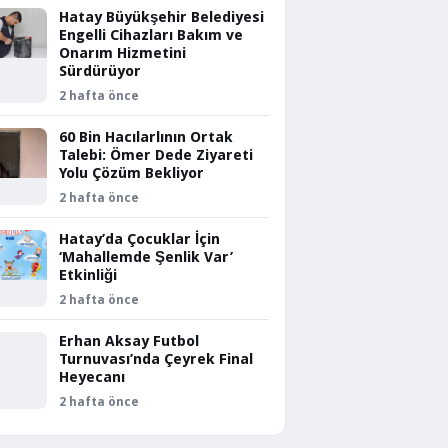
Hatay Büyükşehir Belediyesi
Engelli Cihazları Bakım ve
Onarım Hizmetini
Sürdürüyor
2 hafta önce
60 Bin Hacılarlının Ortak
Talebi: Ömer Dede Ziyareti
Yolu Çözüm Bekliyor
2 hafta önce
Hatay’da Çocuklar İçin
‘Mahallemde Şenlik Var’
Etkinliği
2 hafta önce
Erhan Aksay Futbol
Turnuvası’nda Çeyrek Final
Heyecanı
2 hafta önce