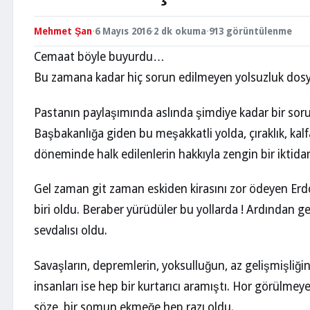
Mehmet Şan
·
6 Mayıs 2016
·
2 dk okuma
·
913 görüntülenme
Cemaat böyle buyurdu…
Bu zamana kadar hiç sorun edilmeyen yolsuzluk dosyala
Pastanın paylaşımında aslında şimdiye kadar bir sor
Başbakanlığa giden bu meşakkatli yolda, çıraklık, kalfa
döneminde halk edilenlerin hakkıyla zengin bir iktidar 
Gel zaman git zaman eskiden kirasını zor ödeyen Er
biri oldu. Beraber yürüdüler bu yollarda ! Ardından g
sevdalısı oldu.
Savaşların, depremlerin, yoksulluğun, az gelişmişliğ
insanları ise hep bir kurtarıcı aramıştı. Hor görülmeye,
söze, bir somun ekmeğe hep razı oldu.