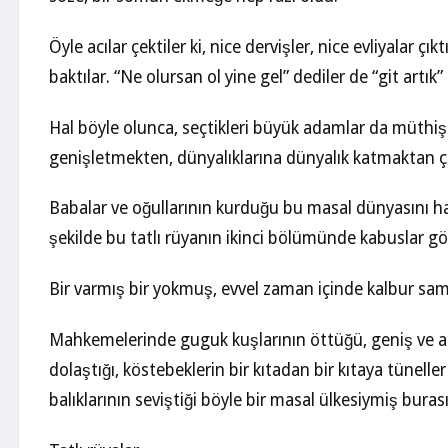
Öyle acılar çektiler ki, nice dervişler, nice evliyalar ç
baktılar. “Ne olursan ol yine gel” dediler de “git artık”
Hal böyle olunca, seçtikleri büyük adamlar da müthiş
genişletmekten, dünyalıklarına dünyalık katmaktan ç
Babalar ve oğullarının kurduğu bu masal dünyasını hay
şekilde bu tatlı rüyanın ikinci bölümünde kabuslar g
Bir varmış bir yokmuş, evvel zaman içinde kalbur s
Mahkemelerinde guguk kuşlarının öttüğü, geniş ve al
dolaştığı, köstebeklerin bir kıtadan bir kıtaya tünelle
balıklarının seviştiği böyle bir masal ülkesiymiş bura