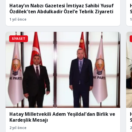
Hatay’ın Nabzı Gazetesi İmtiyaz Sahibi Yusuf
Özdilek’ten Abdulkadir Özel’e Tebrik Ziyareti
S
1 yıl önce
1
SIYASET
Hatay Milletvekili Adem Yeşildal’dan Birlik ve
Kardeşlik Mesajı
2 yıl önce
2