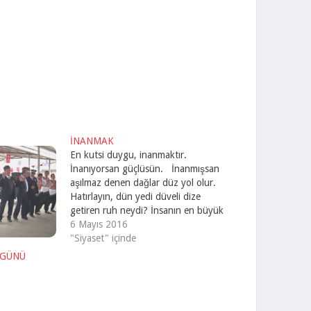
İNANMAK
En kutsi duygu, inanmaktır.
İnanıyorsan güçlüsün. İnanmışsan
aşılmaz denen dağlar düz yol olur.
Hatırlayın, dün yedi düveli dize
getiren ruh neydi? İnsanın en büyük
gücü inanma hasletidir. Aşılmaz
6 Mayıs 2016
denen nice engeller, inanan için
"Siyaset" içinde
ovadır. Bu millet ne kadar inanmışsa
 GÜNÜ
o vakit mutlu ve güçlüdür. İnancımızı
artırmak, büyük…