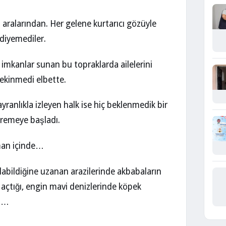
ıktı aralarından. Her gelene kurtarıcı gözüyle
 diyemediler.
 imkanlar sunan bu topraklarda ailelerini
ekinmedi elbette.
ranlıkla izleyen halk ise hiç beklenmedik bir
öremeye başladı.
aman içinde…
abildiğine uzanan arazilerinde akbabaların
r açtığı, engin mavi denizlerinde köpek
sı…