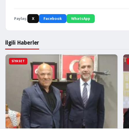
Paylaş:
X
Facebook
WhatsApp
İlgili Haberler
SIYASET