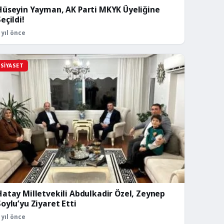
Hüseyin Yayman, AK Parti MKYK Üyeliğine
eçildi!
 yıl önce
SIYASET
Hatay Milletvekili Abdulkadir Özel, Zeynep
Soylu’yu Ziyaret Etti
 yıl önce