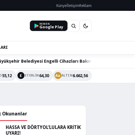
Künye
İletişim
Reklam
HEMEN
Google Play
LARI
iyesi Engelli Cihazları Bakım ve Onarım Hizmetini Sürdürüyor
55,12
64,30
6.662,56
£
Au
O
STERLIN
ALTIN
 Okunanlar
HASSA VE DÖRTYOL’LULARA KRİTİK
UYARI!