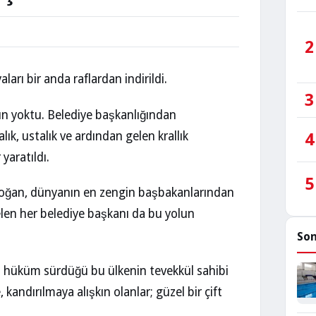
2
rı bir anda raflardan indirildi.
3
un yoktu. Belediye başkanlığından
lık, ustalık ve ardından gelen krallık
4
yaratıldı.
5
doğan, dünyanın en zengin başbakanlarından
elen her belediye başkanı da bu yolun
Son
in hüküm sürdüğü bu ülkenin tevekkül sahibi
 kandırılmaya alışkın olanlar; güzel bir çift