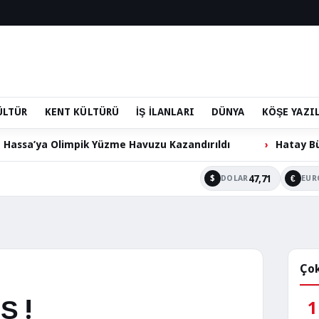
ÜLTÜR
KENT KÜLTÜRÜ
İŞ İLANLARI
DÜNYA
KÖŞE YAZI
pik Yüzme Havuzu Kazandırıldı
Hatay Büyükşehir Beled
47,71
$
€
DOLAR
EUR
Çok
Ş !
1