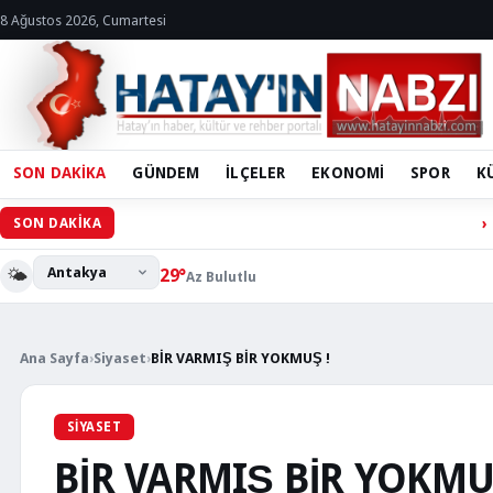
8 Ağustos 2026, Cumartesi
SON DAKİKA
GÜNDEM
İLÇELER
EKONOMİ
SPOR
K
Hassa’ya Olim
SON DAKİKA
🌤️
29°
Az Bulutlu
Ana Sayfa
›
Siyaset
›
BİR VARMIŞ BİR YOKMUŞ !
SIYASET
BİR VARMIŞ BİR YOKMU