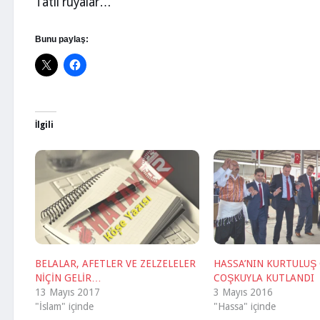
Tatlı rüyalar…
Bunu paylaş:
İlgili
BELALAR, AFETLER VE ZELZELELER
HASSA’NIN KURTULUŞ
NİÇİN GELİR…
COŞKUYLA KUTLANDI
13 Mayıs 2017
3 Mayıs 2016
"İslam" içinde
"Hassa" içinde