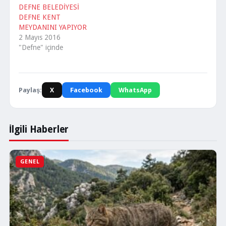
DEFNE BELEDİYESİ
DEFNE KENT
MEYDANINI YAPIYOR
2 Mayıs 2016
"Defne" içinde
Paylaş:
X
Facebook
WhatsApp
İlgili Haberler
GENEL