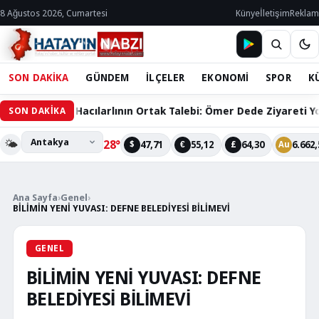
8 Ağustos 2026, Cumartesi
Künye
İletişim
Reklam
SON DAKİKA
GÜNDEM
İLÇELER
EKONOMİ
SPOR
K
60 Bin Hacılarlının Ortak Talebi: Ömer Dede Ziyareti Yolu Çözü
SON DAKİKA
🌤️
28°
47,71
55,12
64,30
6.662,
$
€
£
Au
Ana Sayfa
›
Genel
›
BİLİMİN YENİ YUVASI: DEFNE BELEDİYESİ BİLİMEVİ
GENEL
BİLİMİN YENİ YUVASI: DEFNE
BELEDİYESİ BİLİMEVİ