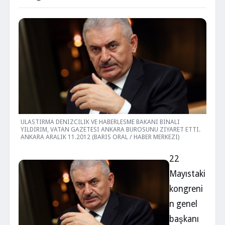
ULASTIRMA DENIZCILIK VE HABERLESME BAKANI BINALI
YILDIRIM, VATAN GAZETESI ANKARA BUROSUNU ZIYARET ETTI.
ANKARA ARALIK 11.2012 (BARIS ORAL / HABER MERKEZI)
22
Mayıstaki
kongreni
n genel
başkanı