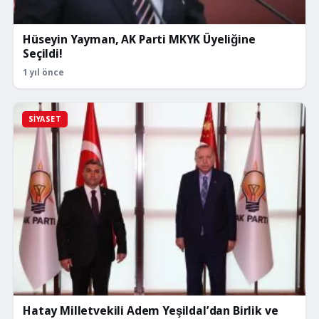
Hüseyin Yayman, AK Parti MKYK Üyeliğine
Seçildi!
1 yıl önce
SIYASET
Hatay Milletvekili Adem Yeşildal’dan Birlik ve