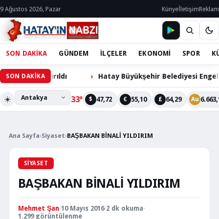
9 Ağustos 2026, Pazar
Künye
İletişim
Reklam
SON DAKİKA
GÜNDEM
İLÇELER
EKONOMİ
SPOR
K
ndırıldı
Hatay Büyükşehir Belediyesi Engelli Cihazlar
SON DAKİKA
☀️
33°
47,72
55,10
64,29
6.663,
$
€
£
Au
Ana Sayfa
›
Siyaset
›
BAŞBAKAN BİNALİ YILDIRIM
SIYASET
BAŞBAKAN BİNALİ YILDIRIM
Mehmet Şan
·
10 Mayıs 2016
·
2 dk okuma
·
1.299 görüntülenme