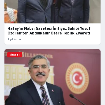
Hatay’ın Nabzı Gazetesi İmtiyaz Sahibi Yusuf
Özdilek’ten Abdulkadir Özel’e Tebrik Ziyareti
1 yıl önce
SIYASET