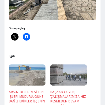
Bunu paylaş:
İlgili
ARSUZ BELEDİYESİ FEN
BAŞKAN GÜVEN,
İŞLERİ MÜDÜRLÜĞÜNE
‘ÇALIŞMALARIMIZA HIZ
BAĞLI EKİPLER İLÇENİN
KESMEDEN DEVAM