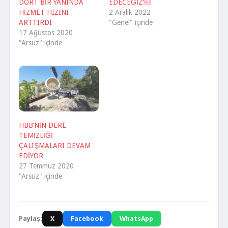
DÖRT BİR YANINDA
EDECEĞİZ’￼
HİZMET HIZINI
2 Aralık 2022
ARTTIRDI
"Genel" içinde
17 Ağustos 2020
"Arsuz" içinde
HBB’NİN DERE
TEMİZLİĞİ
ÇALIŞMALARI DEVAM
EDİYOR
27 Temmuz 2020
"Arsuz" içinde
Paylaş:
X
Facebook
WhatsApp