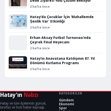
Dede Ziyareti Yolu Çözüm Bekliyor
2 hafta önce
Hatay’da Çocuklar İçin ‘Mahallemde
Şenlik Var’ Etkinliği
2 hafta önce
Erhan Aksay Futbol Turnuvası’nda
Çeyrek Final Heyecanı
2 hafta önce
Hatay’ın Anavatana Katılışının 87. Yıl
Dönümü Kutlama Programı
2 hafta önce
Hatay'ın
Nabzı
KATEGORILER
Gündem
Hatay ve tüm ilçelerinin güncel,
Ekonomi
tarafsız ve hızlı haber kaynağı.
Spor