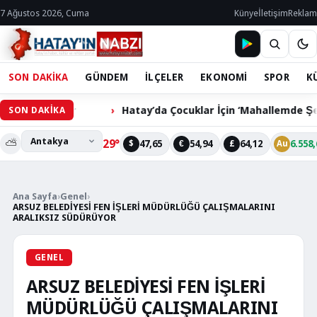
7 Ağustos 2026, Cuma
Künye
İletişim
Reklam
SON DAKİKA
GÜNDEM
İLÇELER
EKONOMİ
SPOR
K
iyor
Hatay’da Çocuklar İçin ‘Mahallemde Şenlik Var’ Etk
SON DAKİKA
⛅
29°
47,65
54,94
64,12
6.558,
$
€
£
Au
Ana Sayfa
›
Genel
›
ARSUZ BELEDİYESİ FEN İŞLERİ MÜDÜRLÜĞÜ ÇALIŞMALARINI
ARALIKSIZ SÜDÜRÜYOR
GENEL
ARSUZ BELEDİYESİ FEN İŞLERİ
MÜDÜRLÜĞÜ ÇALIŞMALARINI