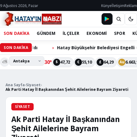
9 Ağustos 2026, Pazar
Künye
İletişim
Reklam
SON DAKİKA
GÜNDEM
İLÇELER
EKONOMİ
SPOR
K
rıldı
Hatay Büyükşehir Belediyesi Engelli Cihazları B
SON DAKİKA
⛅
30°
47,72
55,10
64,29
6.663,
$
€
£
Au
Ana Sayfa
›
Siyaset
›
Ak Parti Hatay İl Başkanından Şehit Ailelerine Bayram Ziyareti
SIYASET
Ak Parti Hatay İl Başkanından
Şehit Ailelerine Bayram