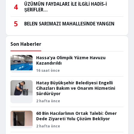
ÜZÜMÜN FAYDALARI İLE İLGİLİ HADİS-İ
4
ŞERİFLER…
5
BELEN SARIMAZI MAHALLESİNDE YANGIN
Son Haberler
Hassa’ya Olimpik Yüzme Havuzu
Kazandırıldı
16 saat önce
Hatay Büyükşehir Belediyesi Engelli
Cihazları Bakım ve Onarım Hizmetini
Sürdürüyor
2 hafta önce
60 Bin Hacılarlının Ortak Talebi: Ömer
Dede Ziyareti Yolu Çözüm Bekliyor
2 hafta önce