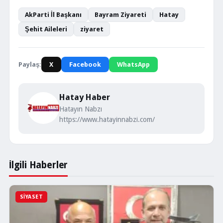
AkParti İl Başkanı
Bayram Ziyareti
Hatay
Şehit Aileleri
ziyaret
Paylaş:
X
Facebook
WhatsApp
Hatay Haber
Hatayın Nabzı
https://www.hatayinnabzi.com/
İlgili Haberler
SIYASET