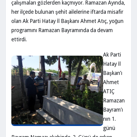
çalışmaları gözlerden kaçmıyor. Ramazan Ayında,
her ilçede bulunan şehit ailelerine iftarda misafir
olan Ak Parti Hatay İl Başkanı Ahmet Atıç, yoğun
programını Ramazan Bayramında da devam
ettirdi.
Ak Parti
Hatay İl
Başkan’ı
Ahmet
ATIÇ
Ramazan
Bayram’ı
nın 1.
günü