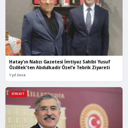
Hatay’ın Nabzı Gazetesi İmtiyaz Sahibi Yusuf
Özdilek’ten Abdulkadir Özel’e Tebrik Ziyareti
1 yıl önce
SIYASET