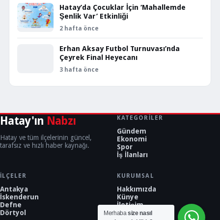
Hatay’da Çocuklar İçin ‘Mahallemde
Şenlik Var’ Etkinliği
2 hafta önce
Erhan Aksay Futbol Turnuvası’nda
Çeyrek Final Heyecanı
3 hafta önce
Hatay'ın
Nabzı
KATEGORILER
Gündem
Hatay ve tüm ilçelerinin güncel,
Ekonomi
tarafsız ve hızlı haber kaynağı.
Spor
İş İlanları
İLÇELER
KURUMSAL
Antakya
Hakkımızda
İskenderun
Künye
Defne
İletişim
Dörtyol
Merhaba
size nasıl