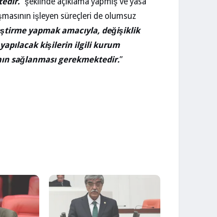
edir.
” şeklinde açıklama yapmış ve yasa
laşmasının işleyen süreçleri de olumsuz
eştirme yapmak amacıyla, değişiklik
 yapılacak kişilerin ilgili kurum
nın sağlanması gerekmektedir.
”