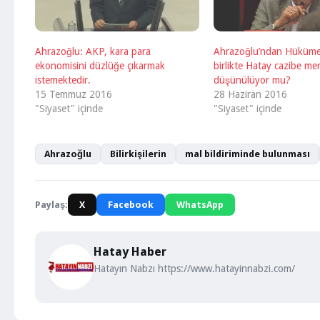
Ahrazoğlu: AKP, kara para
Ahrazoğlu’ndan Hükümet’e
ekonomisini düzlüğe çıkarmak
birlikte Hatay cazibe me
istemektedir.
düşünülüyor mu?
15 Temmuz 2016
28 Haziran 2016
"Siyaset" içinde
"Siyaset" içinde
Ahrazoğlu
Bilirkişilerin
mal bildiriminde bulunması
Paylaş:
X
Facebook
WhatsApp
Hatay Haber
Hatayın Nabzı https://www.hatayinnabzi.com/