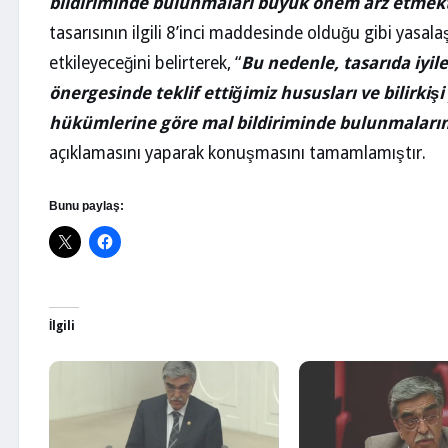
bildiriminde bulunmaları büyük önem arz etmekt
tasarısının ilgili 8’inci maddesinde olduğu gibi yasa
etkileyeceğini belirterek, “
Bu nedenle, tasarıda iyil
önergesinde teklif ettiğimiz hususları ve bilirkişi
hükümlerine göre mal bildiriminde bulunmaları
açıklamasını yaparak konuşmasını tamamlamıştır.
Bunu paylaş:
İlgili