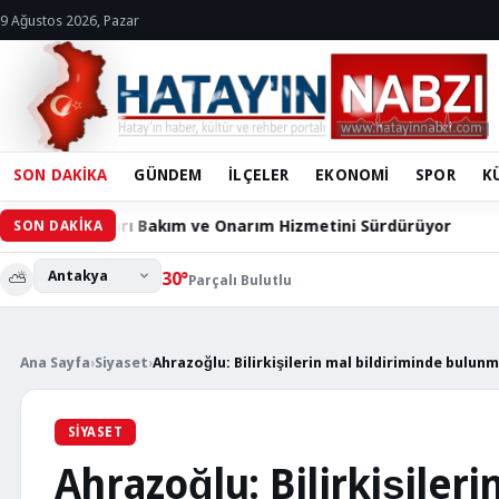
9 Ağustos 2026, Pazar
SON DAKİKA
GÜNDEM
İLÇELER
EKONOMİ
SPOR
K
ım ve Onarım Hizmetini Sürdürüyor
60 Bin Hacılarlının
SON DAKİKA
⛅
30°
Parçalı Bulutlu
Ana Sayfa
›
Siyaset
›
Ahrazoğlu: Bilirkişilerin mal bildiriminde bulun
SIYASET
Ahrazoğlu: Bilirkişileri