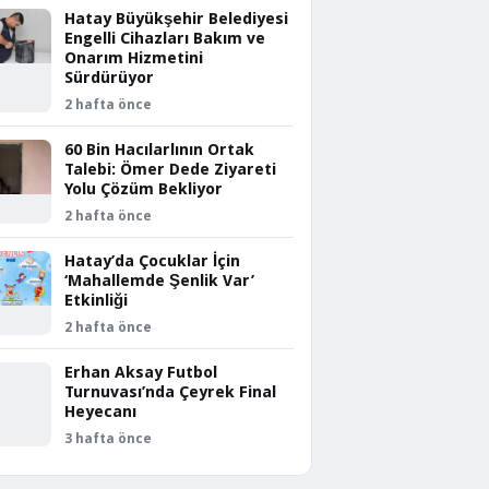
Hatay Büyükşehir Belediyesi
Engelli Cihazları Bakım ve
Onarım Hizmetini
Sürdürüyor
2 hafta önce
60 Bin Hacılarlının Ortak
Talebi: Ömer Dede Ziyareti
Yolu Çözüm Bekliyor
2 hafta önce
Hatay’da Çocuklar İçin
‘Mahallemde Şenlik Var’
Etkinliği
2 hafta önce
Erhan Aksay Futbol
Turnuvası’nda Çeyrek Final
Heyecanı
3 hafta önce