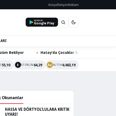
Künye
İletişim
Reklam
HEMEN
Google Play
LARI
Hatay’da Çocuklar İçin ‘Mahallemde Şenlik Var’ Etkinliği
55,10
64,29
6.663,19
£
Au
O
STERLIN
ALTIN
 Okunanlar
HASSA VE DÖRTYOL’LULARA KRİTİK
UYARI!