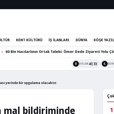
ÜLTÜR
KENT KÜLTÜRÜ
İŞ İLANLARI
DÜNYA
KÖŞE YAZI
 Ortak Talebi: Ömer Dede Ziyareti Yolu Çözüm Bekliyor
47,72
$
€
DOLAR
EUR
ması yerinde bir uygulama olacaktır.
Çok
n mal bildiriminde
1