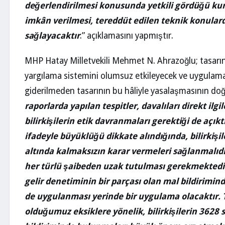
değerlendirilmesi konusunda yetkili gördüğü ku
imkân verilmesi, tereddüt edilen teknik konular
sağlayacaktır
.” açıklamasını yapmıştır.
MHP Hatay Milletvekili Mehmet N. Ahrazoğlu; tasarının
yargılama sistemini olumsuz etkileyecek ve uygulamad
giderilmeden tasarının bu hâliyle yasalaşmasının doğr
raporlarda yapılan tespitler, davalıları direkt il
bilirkişilerin etik davranmaları gerektiği de açıkt
ifadeyle büyüklüğü dikkate alındığında, bilirkişil
altında kalmaksızın karar vermeleri sağlanmalıdı
her türlü şaibeden uzak tutulması gerekmektedir
gelir denetiminin bir parçası olan mal bildirimin
de uygulanması yerinde bir uygulama olacaktır. T
olduğumuz eksiklere yönelik, bilirkişilerin 3628