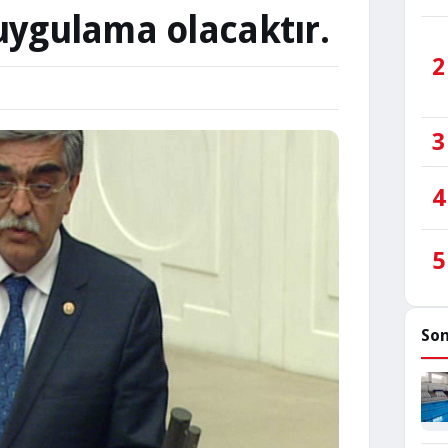
uygulama olacaktır.
2
3
4
5
Son