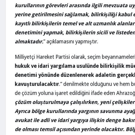
kurullarının görevleri arasında ilgili mevzuata uy
yerine getirilmesini sağlamak, bilirkişiliği kabul e
kayıtlı bilirkişilerin temel ve alt uzmanlık alanlar
denetimini yapmak, bilirkişilerin sicili ve listed
almaktadır.
” açıklamasını yapmıştır.
Milliyetçi Hareket Partisi olarak, seçim beyannameler
hukuk ve idari yargılama usulünde bilirkişilik müe
denetimi yönünde düzenlenerek adaletin gerçekl
kavuşturulacaktır
.” denilmekte olduğunu ve hem bu 
de çözüm yoluna işaret edildiğini ifade eden Ahrazoğl
çözüm oluşturulmaya çalışılırken, yeni çelişkiler
Ayrıca bölge kurullarında yargının savunma ayağı
avukat ile adli ve idari yargıya ilişkin denge ba
de olması temsil açısından yerinde olacaktır. Bölge