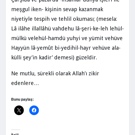
meşgul iken- kişinin sevap kazanmak
niyetiyle tespih ve tehlil okuması; (mesela:
Lâ ilâhe illallâhü vahdehu lâ-şeri-ke-leh lehül-
mülkü velehül-hamdü yuhyi ve yümit vehüve
Hayyün lâ-yemût bi-yedihil-hayr vehüve ala-
külli şey’in kadir’ demesi) güzeldir.
Ne mutlu, sürekli olarak Allah’ı zikir
edenlere…
Bunu paylaş: