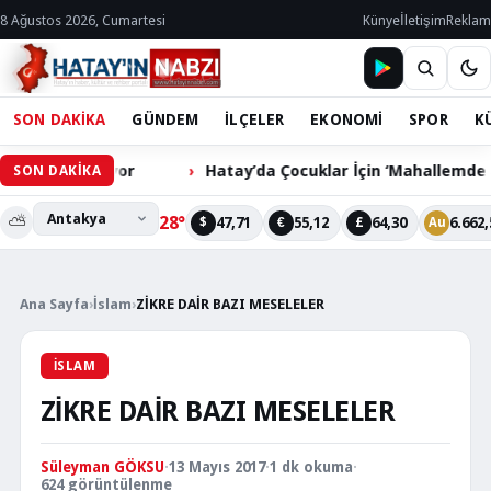
8 Ağustos 2026, Cumartesi
Künye
İletişim
Reklam
SON DAKİKA
GÜNDEM
İLÇELER
EKONOMİ
SPOR
K
 Bekliyor
Hatay’da Çocuklar İçin ‘Mahallemde Şenlik Var
SON DAKİKA
⛅
28°
47,71
55,12
64,30
6.662,
$
€
£
Au
Ana Sayfa
›
İslam
›
ZİKRE DAİR BAZI MESELELER
İSLAM
ZİKRE DAİR BAZI MESELELER
Süleyman GÖKSU
·
13 Mayıs 2017
·
1 dk okuma
·
624 görüntülenme