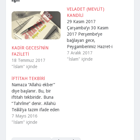
İlgili
VELADET (MEVLİT)
KANDİLİ
29 Kasım 2017
Çarşamba’yı 30 Kasım
2017 Perşembe’ye
bağlayan gece,
Peygamberimiz Hazret-i
KADİR GECESİ’NİN
Muhammet Mustafa'nın
7 Aralık 2017
FAZİLETİ
(s.a.v.) alemleri
"İslam" içinde
18 Temmuz 2017
şereflendirdiği akşam
"İslam" içinde
Veladet (Mevlit)
Kandili'dir. Resulullah
İFTİTAH TEKBİRİ
Efendimiz (s.a.v.),
Namaza “Allahü ekber”
Rebiulevvel ayının 12'nci
diye başlanır. Bu, bir
Pazartesi gecesinde
iftitah tekbiridir. Buna
kainatı teşrif etmişlerdir.
“Tahrîme” denir. Allahü
Bu itibarla, bu ayın 12.
Teâlâ’ya tazim ifade eden
gecesi hicri senenin ilk
“Allâhü ekber” lafzı ile
7 Mayıs 2016
kandilidir. Bu ay
iftitah tekbiri alınır ve
"İslam" içinde
içerisinde mümkün
bununla namaza girilmiş
olduğu kadar salat ve…
dünya ile alaka kesilmiş