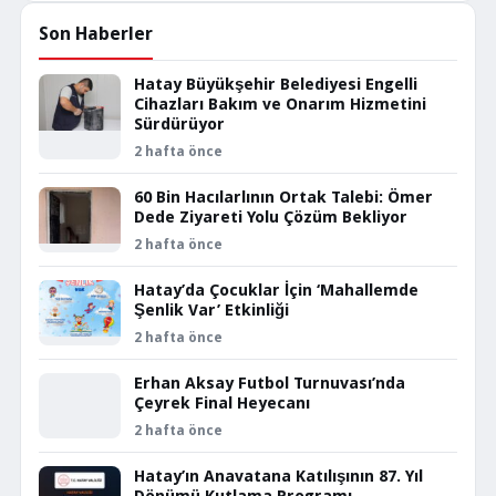
Son Haberler
Hatay Büyükşehir Belediyesi Engelli
Cihazları Bakım ve Onarım Hizmetini
Sürdürüyor
2 hafta önce
60 Bin Hacılarlının Ortak Talebi: Ömer
Dede Ziyareti Yolu Çözüm Bekliyor
2 hafta önce
Hatay’da Çocuklar İçin ‘Mahallemde
Şenlik Var’ Etkinliği
2 hafta önce
Erhan Aksay Futbol Turnuvası’nda
Çeyrek Final Heyecanı
2 hafta önce
Hatay’ın Anavatana Katılışının 87. Yıl