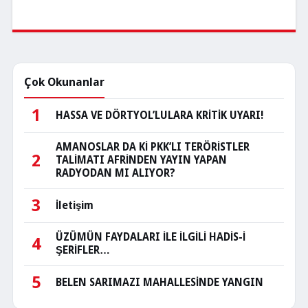
Çok Okunanlar
1
HASSA VE DÖRTYOL’LULARA KRİTİK UYARI!
AMANOSLAR DA Kİ PKK’LI TERÖRİSTLER
2
TALİMATI AFRİNDEN YAYIN YAPAN
RADYODAN MI ALIYOR?
3
İletişim
ÜZÜMÜN FAYDALARI İLE İLGİLİ HADİS-İ
4
ŞERİFLER…
5
BELEN SARIMAZI MAHALLESİNDE YANGIN