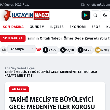
9 Ağustos 2026, Pazar
Künye
İletişim
Reklam
SON DAKİKA
GÜNDEM
İLÇELER
EKONOMİ
SPOR
K
acılarlının Ortak Talebi: Ömer Dede Ziyareti Yolu Çözüm Bekliy
SON DAKİKA
⛅
30°
47,72
55,10
64,29
6.663,
$
€
£
Au
Ana Sayfa
›
Antakya
›
TARİHÎ MECLİS’TE BÜYÜLEYİCİ GECE: MEDENİYETLER KOROSU
HATAY’I MEST ETTİ!
ANTAKYA
TARİHÎ MECLİS’TE BÜYÜLEYİCİ
GECE: MEDENİYETLER KOROSU