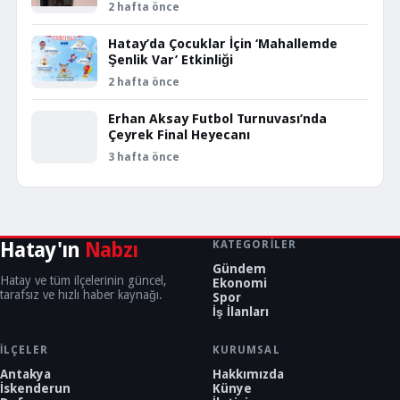
2 hafta önce
Hatay’da Çocuklar İçin ‘Mahallemde
Şenlik Var’ Etkinliği
2 hafta önce
Erhan Aksay Futbol Turnuvası’nda
Çeyrek Final Heyecanı
3 hafta önce
Hatay'ın
Nabzı
KATEGORILER
Gündem
Hatay ve tüm ilçelerinin güncel,
Ekonomi
tarafsız ve hızlı haber kaynağı.
Spor
İş İlanları
İLÇELER
KURUMSAL
Antakya
Hakkımızda
İskenderun
Künye